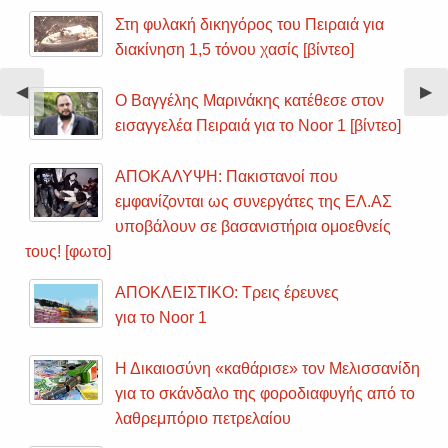
Στη φυλακή δικηγόρος του Πειραιά για
διακίνηση 1,5 τόνου χασίς [βίντεο]
Previous
◀︎
Nex
▶︎
Ο Βαγγέλης Μαρινάκης κατέθεσε στον
Slide
Sli
εισαγγελέα Πειραιά για το Noor 1 [βίντεο]
ΑΠΟΚΑΛΥΨΗ: Πακιστανοί που
εμφανίζονται ως συνεργάτες της ΕΛ.ΑΣ
υποβάλουν σε βασανιστήρια ομοεθνείς
τους! [φωτο]
ΑΠΟΚΛΕΙΣΤΙΚΟ: Τρεις έρευνες
για το Noor 1
Η Δικαιοσύνη «καθάρισε» τον Μελισσανίδη
για το σκάνδαλο της φοροδιαφυγής από το
λαθρεμπόριο πετρελαίου