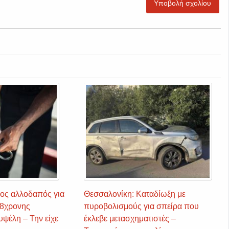
Υποβολή σχολίου
ος αλλοδαπός για
Θεσσαλονίκη: Καταδίωξη με
38χρονης
πυροβολισμούς για σπείρα που
υψέλη – Την είχε
έκλεβε μετασχηματιστές –