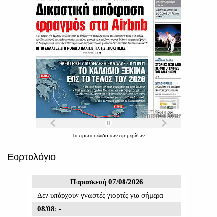
Τα
πρωτοσέλιδα
των
εφημερίδων
Εορτολόγιο