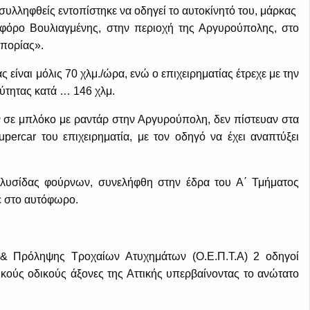
συλληφθείς εντοπίστηκε να οδηγεί το αυτοκίνητό του, μάρκας
ωφόρο Βουλιαγμένης, στην περιοχή της Αργυρούπολης, στο
πορίας».
 είναι μόλις 70 χλμ./ώρα, ενώ ο επιχειρηματίας έτρεχε με την
χύτητας κατά … 146 χλμ.
 σε μπλόκο με ραντάρ στην Αργυρούπολη, δεν πίστευαν στα
percar του επιχειρηματία, με τον οδηγό να έχει αναπτύξει
 αλυσίδας φούρνων, συνελήφθη στην έδρα του Α΄ Τμήματος
ε στο αυτόφωρο.
 Πρόληψης Τροχαίων Ατυχημάτων (Ο.Ε.Π.Τ.Α) 2 οδηγοί
ικούς οδικούς άξονες της Αττικής υπερβαίνοντας το ανώτατο