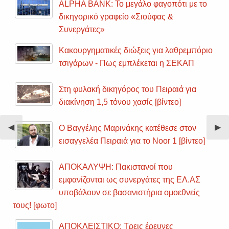
ALPHA BANK: Το μεγάλο φαγοπότι με το
δικηγορικό γραφείο «Σιούφας &
Συνεργάτες»
Κακουργηματικές διώξεις για λαθρεμπόριο
τσιγάρων - Πως εμπλέκεται η ΣΕΚΑΠ
Στη φυλακή δικηγόρος του Πειραιά για
διακίνηση 1,5 τόνου χασίς [βίντεο]
Previous
◀︎
Nex
▶︎
Ο Βαγγέλης Μαρινάκης κατέθεσε στον
Slide
Sli
εισαγγελέα Πειραιά για το Noor 1 [βίντεο]
ΑΠΟΚΑΛΥΨΗ: Πακιστανοί που
εμφανίζονται ως συνεργάτες της ΕΛ.ΑΣ
υποβάλουν σε βασανιστήρια ομοεθνείς
τους! [φωτο]
ΑΠΟΚΛΕΙΣΤΙΚΟ: Τρεις έρευνες