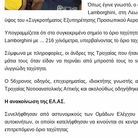
Όπως έγινε γνωστό, ο 
Lamborghini, στη Λε
ύψος του «Συγκροτήματος Εξυπηρέτησης Προσωπικού Αερο
Υπογραμμίζεται ότι στο συγκεκριμένο σημείο το όριο ταχύτητας
Lamborghini με … 216 χιλιόμετρα, υπερβαίνοντας το όριο τα
Σύμφωνα με πληροφορίες, οι άνδρες της Τροχαίας που ήταν
μάτια τους όταν είδαν να περνάει από μπροστά τους το su
ιλιγγιώδη ταχύτητα.
Ο 56χρονος οδηγός, επιχειρηματίας, ιδιοκτήτης γνωστής
Τροχαίας Νοτιοανατολικής Αττικής και ακολούθως οδηγήθηκ
Η ανακοίνωση της ΕΛ.ΑΣ.
Συνελήφθησαν από αστυνομικούς των Ομάδων Ελέγχου &
αυτοκινήτων, οι οποίοι κατελήφθησαν να κινούνται σε κεντρ
επιτρεπόμενο όριο ταχύτητας