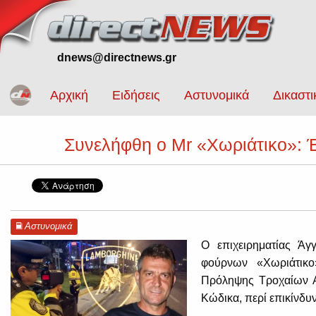
dnews@directnews.gr
Αρχική
Ειδήσεις
Αστυνομικά
Δικαστι
Συνελήφθη ο Mr «Χωριάτικο»: Έ
Αστυνομικά
Ο επιχειρηματίας Άγ
φούρνων «Χωριάτικο
Πρόληψης Τροχαίων Α
Κώδικα, περί επικίνδυ