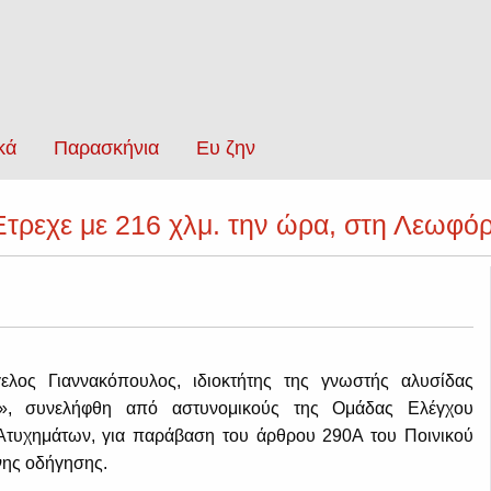
κά
Παρασκήνια
Ευ ζην
τρεχε με 216 χλμ. την ώρα, στη Λεωφό
γελος Γιαννακόπουλος, ιδιοκτήτης της γνωστής αλυσίδας
», συνελήφθη από αστυνομικούς της Ομάδας Ελέγχου
τυχημάτων, για παράβαση του άρθρου 290Α του Ποινικού
νης οδήγησης.