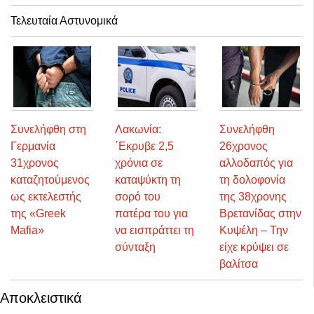
Τελευταία Αστυνομικά
Συνελήφθη στη
Λακωνία:
Συνελήφθη
Γερμανία
΄Εκρυβε 2,5
26χρονος
31χρονος
χρόνια σε
αλλοδαπός για
καταζητούμενος
καταψύκτη τη
τη δολοφονία
ως εκτελεστής
σορό του
της 38χρονης
της «Greek
πατέρα του για
Βρετανίδας στην
Mafia»
να εισπράττει τη
Κυψέλη – Την
σύνταξη
είχε κρύψει σε
βαλίτσα
Αποκλειστικά