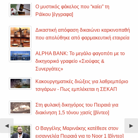
Ο μυστικός φάκελος που “καίει” τη
Ράϊκου [έγγραφα]
Δικαστική απόφαση δικαιώνει καρκινοπαθή
που απολύθηκε από φαρμακευτική εταιρεία
ALPHA BANK: Το μεγάλο φαγοπότι με το
δικηγορικό γραφείο «Σιούφας &
Συνεργάτες»
Κακουργηματικές διώξεις για λαθρεμπόριο
τσιγάρων - Πως εμπλέκεται η ΣΕΚΑΠ
Στη φυλακή δικηγόρος του Πειραιά για
διακίνηση 1,5 τόνου χασίς [βίντεο]
Previous
◀︎
Nex
▶︎
Ο Βαγγέλης Μαρινάκης κατέθεσε στον
Slide
Sli
εισαγγελέα Πειραιά για το Noor 1 [βίντεο]