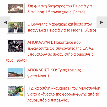
Στη φυλακή δικηγόρος του Πειραιά για
διακίνηση 1,5 τόνου χασίς [βίντεο]
Previous
◀︎
Nex
▶︎
Ο Βαγγέλης Μαρινάκης κατέθεσε στον
Slide
Sli
εισαγγελέα Πειραιά για το Noor 1 [βίντεο]
ΑΠΟΚΑΛΥΨΗ: Πακιστανοί που
εμφανίζονται ως συνεργάτες της ΕΛ.ΑΣ
υποβάλουν σε βασανιστήρια ομοεθνείς
τους! [φωτο]
ΑΠΟΚΛΕΙΣΤΙΚΟ: Τρεις έρευνες
για το Noor 1
Η Δικαιοσύνη «καθάρισε» τον Μελισσανίδη
για το σκάνδαλο της φοροδιαφυγής από το
λαθρεμπόριο πετρελαίου