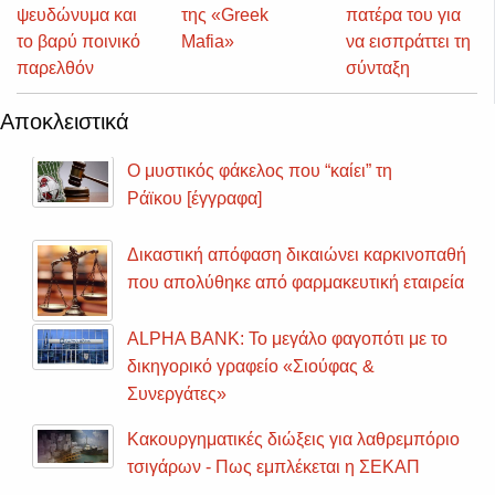
ψευδώνυμα και
της «Greek
πατέρα του για
το βαρύ ποινικό
Mafia»
να εισπράττει τη
παρελθόν
σύνταξη
Αποκλειστικά
Ο μυστικός φάκελος που “καίει” τη
Ράϊκου [έγγραφα]
Δικαστική απόφαση δικαιώνει καρκινοπαθή
που απολύθηκε από φαρμακευτική εταιρεία
ALPHA BANK: Το μεγάλο φαγοπότι με το
δικηγορικό γραφείο «Σιούφας &
Συνεργάτες»
Κακουργηματικές διώξεις για λαθρεμπόριο
τσιγάρων - Πως εμπλέκεται η ΣΕΚΑΠ