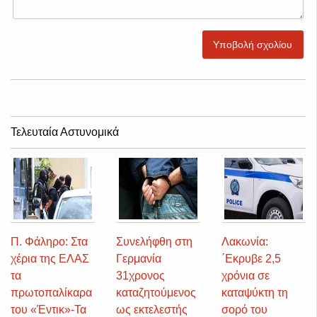
Υποβολή σχολίου
Τελευταία Αστυνομικά
Π. Φάληρο: Στα
Συνελήφθη στη
Λακωνία:
χέρια της ΕΛΑΣ
Γερμανία
΄Εκρυβε 2,5
τα
31χρονος
χρόνια σε
πρωτοπαλίκαρα
καταζητούμενος
καταψύκτη τη
του «Έντικ»-Τα
ως εκτελεστής
σορό του