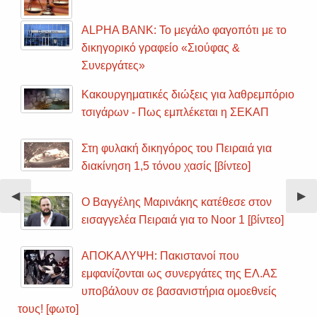
ALPHA BANK: Το μεγάλο φαγοπότι με το
δικηγορικό γραφείο «Σιούφας &
Συνεργάτες»
Κακουργηματικές διώξεις για λαθρεμπόριο
τσιγάρων - Πως εμπλέκεται η ΣΕΚΑΠ
Στη φυλακή δικηγόρος του Πειραιά για
διακίνηση 1,5 τόνου χασίς [βίντεο]
Previous
◀︎
Nex
▶︎
Ο Βαγγέλης Μαρινάκης κατέθεσε στον
Slide
Sli
εισαγγελέα Πειραιά για το Noor 1 [βίντεο]
ΑΠΟΚΑΛΥΨΗ: Πακιστανοί που
εμφανίζονται ως συνεργάτες της ΕΛ.ΑΣ
υποβάλουν σε βασανιστήρια ομοεθνείς
τους! [φωτο]