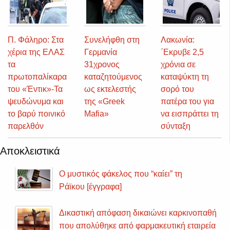
Π. Φάληρο: Στα
Συνελήφθη στη
Λακωνία:
χέρια της ΕΛΑΣ
Γερμανία
΄Εκρυβε 2,5
τα
31χρονος
χρόνια σε
πρωτοπαλίκαρα
καταζητούμενος
καταψύκτη τη
του «Έντικ»-Τα
ως εκτελεστής
σορό του
ψευδώνυμα και
της «Greek
πατέρα του για
το βαρύ ποινικό
Mafia»
να εισπράττει τη
παρελθόν
σύνταξη
Αποκλειστικά
Ο μυστικός φάκελος που “καίει” τη
Ράϊκου [έγγραφα]
Δικαστική απόφαση δικαιώνει καρκινοπαθή
που απολύθηκε από φαρμακευτική εταιρεία