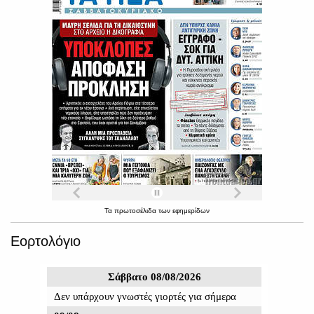
Τα
πρωτοσέλιδα
των
εφημερίδων
Εορτολόγιο