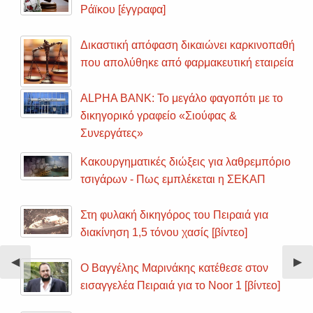
Ράϊκου [έγγραφα]
Δικαστική απόφαση δικαιώνει καρκινοπαθή
που απολύθηκε από φαρμακευτική εταιρεία
ALPHA BANK: Το μεγάλο φαγοπότι με το
δικηγορικό γραφείο «Σιούφας &
Συνεργάτες»
Κακουργηματικές διώξεις για λαθρεμπόριο
τσιγάρων - Πως εμπλέκεται η ΣΕΚΑΠ
Στη φυλακή δικηγόρος του Πειραιά για
διακίνηση 1,5 τόνου χασίς [βίντεο]
Previous
◀︎
Nex
▶︎
Ο Βαγγέλης Μαρινάκης κατέθεσε στον
Slide
Sli
εισαγγελέα Πειραιά για το Noor 1 [βίντεο]