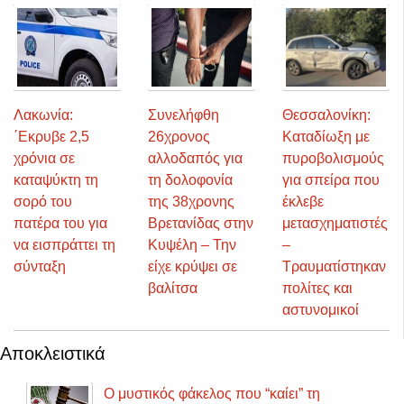
Λακωνία:
Συνελήφθη
Θεσσαλονίκη:
΄Εκρυβε 2,5
26χρονος
Καταδίωξη με
χρόνια σε
αλλοδαπός για
πυροβολισμούς
καταψύκτη τη
τη δολοφονία
για σπείρα που
σορό του
της 38χρονης
έκλεβε
πατέρα του για
Βρετανίδας στην
μετασχηματιστές
να εισπράττει τη
Κυψέλη – Την
–
σύνταξη
είχε κρύψει σε
Τραυματίστηκαν
βαλίτσα
πολίτες και
αστυνομικοί
Αποκλειστικά
Ο μυστικός φάκελος που “καίει” τη