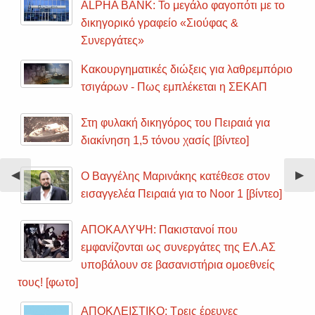
ALPHA BANK: Το μεγάλο φαγοπότι με το
δικηγορικό γραφείο «Σιούφας &
Συνεργάτες»
Κακουργηματικές διώξεις για λαθρεμπόριο
τσιγάρων - Πως εμπλέκεται η ΣΕΚΑΠ
Στη φυλακή δικηγόρος του Πειραιά για
διακίνηση 1,5 τόνου χασίς [βίντεο]
Previous
◀︎
Nex
▶︎
Ο Βαγγέλης Μαρινάκης κατέθεσε στον
Slide
Sli
εισαγγελέα Πειραιά για το Noor 1 [βίντεο]
ΑΠΟΚΑΛΥΨΗ: Πακιστανοί που
εμφανίζονται ως συνεργάτες της ΕΛ.ΑΣ
υποβάλουν σε βασανιστήρια ομοεθνείς
τους! [φωτο]
ΑΠΟΚΛΕΙΣΤΙΚΟ: Τρεις έρευνες