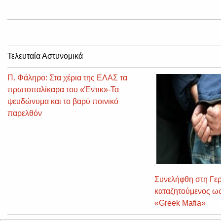
Τελευταία Αστυνομικά
Π. Φάληρο: Στα χέρια της ΕΛΑΣ τα
πρωτοπαλίκαρα του «Έντικ»-Τα
ψευδώνυμα και το βαρύ ποινικό
παρελθόν
Συνελήφθη στη Γε
καταζητούμενος ως
«Greek Mafia»