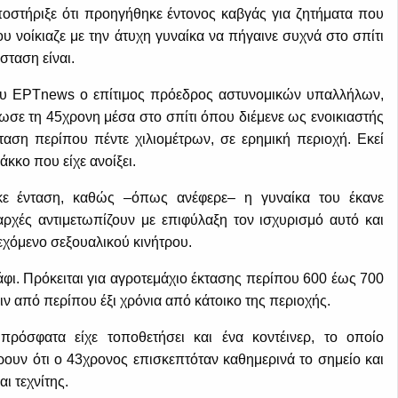
ποστήριξε ότι προηγήθηκε έντονος καβγάς για ζητήματα που
υ νοίκιαζε με την άτυχη γυναίκα να πήγαινε συχνά στο σπίτι
άσταση είναι.
ου ΕΡΤnews ο επίτιμος πρόεδρος αστυνομικών υπαλλήλων,
σε τη 45χρονη μέσα στο σπίτι όπου διέμενε ως ενοικιαστής
αση περίπου πέντε χιλιομέτρων, σε ερημική περιοχή. Εκεί
άκκο που είχε ανοίξει.
ηκε ένταση, καθώς –όπως ανέφερε– η γυναίκα του έκανε
αρχές αντιμετωπίζουν με επιφύλαξη τον ισχυρισμό αυτό και
εχόμενο σεξουαλικού κινήτρου.
ι. Πρόκειται για αγροτεμάχιο έκτασης περίπου 600 έως 700
ν από περίπου έξι χρόνια από κάτοικο της περιοχής.
πρόσφατα είχε τοποθετήσει και ένα κοντέινερ, το οποίο
ουν ότι ο 43χρονος επισκεπτόταν καθημερινά το σημείο και
ι τεχνίτης.