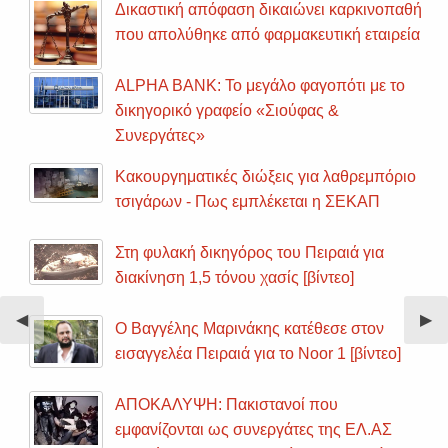
Δικαστική απόφαση δικαιώνει καρκινοπαθή
που απολύθηκε από φαρμακευτική εταιρεία
ALPHA BANK: Το μεγάλο φαγοπότι με το
δικηγορικό γραφείο «Σιούφας &
Συνεργάτες»
Κακουργηματικές διώξεις για λαθρεμπόριο
τσιγάρων - Πως εμπλέκεται η ΣΕΚΑΠ
Στη φυλακή δικηγόρος του Πειραιά για
διακίνηση 1,5 τόνου χασίς [βίντεο]
Previous
◀︎
Nex
▶︎
Ο Βαγγέλης Μαρινάκης κατέθεσε στον
Slide
Sli
εισαγγελέα Πειραιά για το Noor 1 [βίντεο]
ΑΠΟΚΑΛΥΨΗ: Πακιστανοί που
εμφανίζονται ως συνεργάτες της ΕΛ.ΑΣ