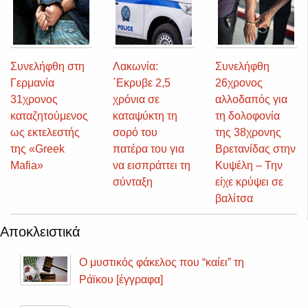
Συνελήφθη στη
Λακωνία:
Συνελήφθη
Γερμανία
΄Εκρυβε 2,5
26χρονος
31χρονος
χρόνια σε
αλλοδαπός για
καταζητούμενος
καταψύκτη τη
τη δολοφονία
ως εκτελεστής
σορό του
της 38χρονης
της «Greek
πατέρα του για
Βρετανίδας στην
Mafia»
να εισπράττει τη
Κυψέλη – Την
σύνταξη
είχε κρύψει σε
βαλίτσα
Αποκλειστικά
Ο μυστικός φάκελος που “καίει” τη
Ράϊκου [έγγραφα]