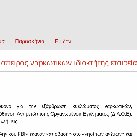
κά
Παρασκήνια
Ευ ζην
πείρας ναρκωτικών ιδιοκτήτης εταιρεία
ύκονο για την εξάρθρωση κυκλώματος ναρκωτικών,
ύθυνση Αντιμετώπισης Οργανωμένου Εγκλήματος (Δ.Α.Ο.Ε),
υλλήψεις.
λληνικού FBI» έκαναν «απόβαση» στο «νησί των ανέμων» και