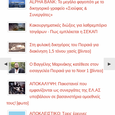
ALPHA BANK: Το μεγάλο φαγοπότι με το
δικηγορικό γραφείο «Σιούφας &
Συνεργάτες»
Κακουργηματικές διώξεις για λαθρεμπόριο
τσιγάρων - Πως εμπλέκεται η ΣΕΚΑΠ
Στη φυλακή δικηγόρος του Πειραιά για
διακίνηση 1,5 τόνου χασίς [βίντεο]
Previous
◀︎
Nex
▶︎
Ο Βαγγέλης Μαρινάκης κατέθεσε στον
Slide
Sli
εισαγγελέα Πειραιά για το Noor 1 [βίντεο]
ΑΠΟΚΑΛΥΨΗ: Πακιστανοί που
εμφανίζονται ως συνεργάτες της ΕΛ.ΑΣ
υποβάλουν σε βασανιστήρια ομοεθνείς
τους! [φωτο]
ΑΠΟΚΛΕΙΣΤΙΚΟ: Τρεις έρευνες