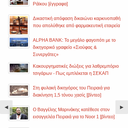
Ράϊκου [έγγραφα]
Δικαστική απόφαση δικαιώνει καρκινοπαθή
που απολύθηκε από φαρμακευτική εταιρεία
ALPHA BANK: Το μεγάλο φαγοπότι με το
δικηγορικό γραφείο «Σιούφας &
Συνεργάτες»
Κακουργηματικές διώξεις για λαθρεμπόριο
τσιγάρων - Πως εμπλέκεται η ΣΕΚΑΠ
Στη φυλακή δικηγόρος του Πειραιά για
διακίνηση 1,5 τόνου χασίς [βίντεο]
Previous
◀︎
Nex
▶︎
Ο Βαγγέλης Μαρινάκης κατέθεσε στον
Slide
Sli
εισαγγελέα Πειραιά για το Noor 1 [βίντεο]