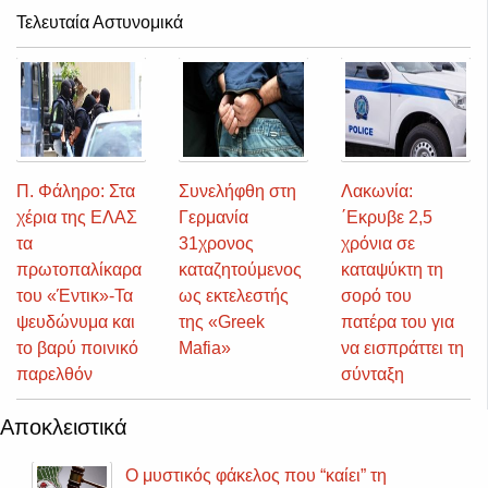
Τελευταία Αστυνομικά
Π. Φάληρο: Στα
Συνελήφθη στη
Λακωνία:
χέρια της ΕΛΑΣ
Γερμανία
΄Εκρυβε 2,5
τα
31χρονος
χρόνια σε
πρωτοπαλίκαρα
καταζητούμενος
καταψύκτη τη
του «Έντικ»-Τα
ως εκτελεστής
σορό του
ψευδώνυμα και
της «Greek
πατέρα του για
το βαρύ ποινικό
Mafia»
να εισπράττει τη
παρελθόν
σύνταξη
Αποκλειστικά
Ο μυστικός φάκελος που “καίει” τη