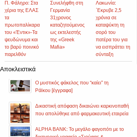
Π. Φάληρο: Στα
Συνελήφθη στη
Λακωνία:
χέρια της ΕΛΑΣ
Γερμανία
΄Εκρυβε 2,5
τα
31χρονος
χρόνια σε
πρωτοπαλίκαρα
καταζητούμενος
καταψύκτη τη
του «Έντικ»-Τα
ως εκτελεστής
σορό του
ψευδώνυμα και
της «Greek
πατέρα του για
το βαρύ ποινικό
Mafia»
να εισπράττει τη
παρελθόν
σύνταξη
Αποκλειστικά
Ο μυστικός φάκελος που “καίει” τη
Ράϊκου [έγγραφα]
Δικαστική απόφαση δικαιώνει καρκινοπαθή
που απολύθηκε από φαρμακευτική εταιρεία
ALPHA BANK: Το μεγάλο φαγοπότι με το
δικηγορικό γραφείο «Σιούφας &