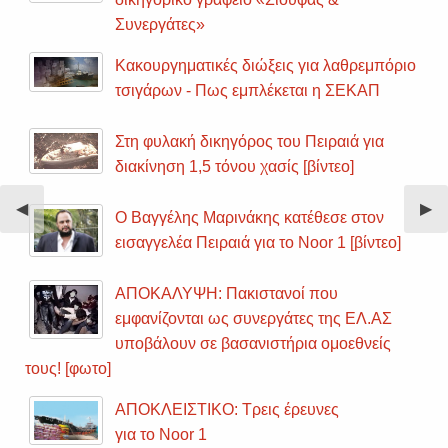
Συνεργάτες»
Κακουργηματικές διώξεις για λαθρεμπόριο
τσιγάρων - Πως εμπλέκεται η ΣΕΚΑΠ
Στη φυλακή δικηγόρος του Πειραιά για
διακίνηση 1,5 τόνου χασίς [βίντεο]
Previous
◀︎
Nex
▶︎
Ο Βαγγέλης Μαρινάκης κατέθεσε στον
Slide
Sli
εισαγγελέα Πειραιά για το Noor 1 [βίντεο]
ΑΠΟΚΑΛΥΨΗ: Πακιστανοί που
εμφανίζονται ως συνεργάτες της ΕΛ.ΑΣ
υποβάλουν σε βασανιστήρια ομοεθνείς
τους! [φωτο]
ΑΠΟΚΛΕΙΣΤΙΚΟ: Τρεις έρευνες
για το Noor 1