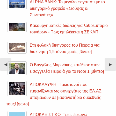
ALPHA BANK: Το μεγάλο φαγοπότι με το
δικηγορικό γραφείο «Σιούφας &
Συνεργάτες»
Κακουργηματικές διώξεις για λαθρεμπόριο
τσιγάρων - Πως εμπλέκεται η ΣΕΚΑΠ
Στη φυλακή δικηγόρος του Πειραιά για
διακίνηση 1,5 τόνου χασίς [βίντεο]
Previous
◀︎
Nex
▶︎
Ο Βαγγέλης Μαρινάκης κατέθεσε στον
Slide
Sli
εισαγγελέα Πειραιά για το Noor 1 [βίντεο]
ΑΠΟΚΑΛΥΨΗ: Πακιστανοί που
εμφανίζονται ως συνεργάτες της ΕΛ.ΑΣ
υποβάλουν σε βασανιστήρια ομοεθνείς
τους! [φωτο]
ΑΠΟΚΛΕΙΣΤΙΚΟ: Τρεις έρευνες