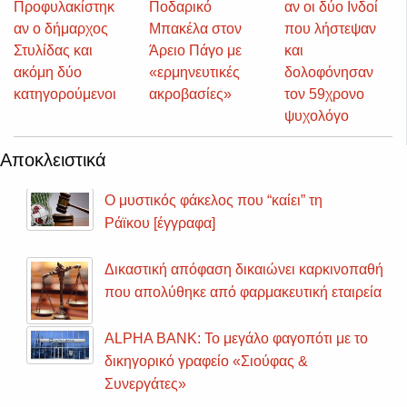
Προφυλακίστηκ
Ποδαρικό
αν οι δύο Ινδοί
αν ο δήμαρχος
Μπακέλα στον
που λήστεψαν
Στυλίδας και
Άρειο Πάγο με
και
ακόμη δύο
«ερμηνευτικές
δολοφόνησαν
κατηγορούμενοι
ακροβασίες»
τον 59χρονο
ψυχολόγο
Αποκλειστικά
Ο μυστικός φάκελος που “καίει” τη
Ράϊκου [έγγραφα]
Δικαστική απόφαση δικαιώνει καρκινοπαθή
που απολύθηκε από φαρμακευτική εταιρεία
ALPHA BANK: Το μεγάλο φαγοπότι με το
δικηγορικό γραφείο «Σιούφας &
Συνεργάτες»