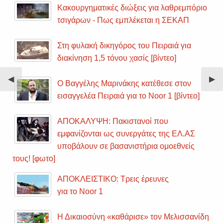
Κακουργηματικές διώξεις για λαθρεμπόριο
τσιγάρων - Πως εμπλέκεται η ΣΕΚΑΠ
Στη φυλακή δικηγόρος του Πειραιά για
διακίνηση 1,5 τόνου χασίς [βίντεο]
Previous
◀︎
Nex
▶︎
Ο Βαγγέλης Μαρινάκης κατέθεσε στον
Slide
Sli
εισαγγελέα Πειραιά για το Noor 1 [βίντεο]
ΑΠΟΚΑΛΥΨΗ: Πακιστανοί που
εμφανίζονται ως συνεργάτες της ΕΛ.ΑΣ
υποβάλουν σε βασανιστήρια ομοεθνείς
τους! [φωτο]
ΑΠΟΚΛΕΙΣΤΙΚΟ: Τρεις έρευνες
για το Noor 1
Η Δικαιοσύνη «καθάρισε» τον Μελισσανίδη