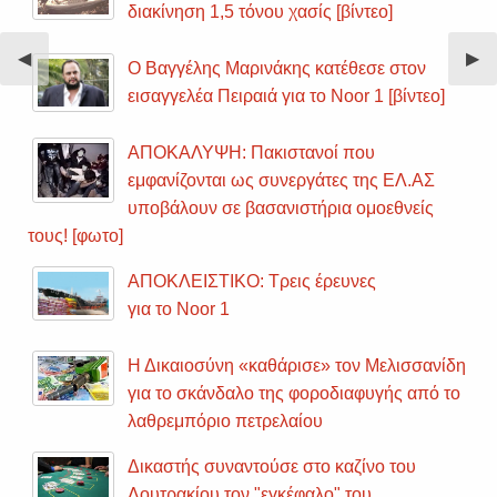
διακίνηση 1,5 τόνου χασίς [βίντεο]
Previous
◀︎
Nex
▶︎
Ο Βαγγέλης Μαρινάκης κατέθεσε στον
Slide
Sli
εισαγγελέα Πειραιά για το Noor 1 [βίντεο]
ΑΠΟΚΑΛΥΨΗ: Πακιστανοί που
εμφανίζονται ως συνεργάτες της ΕΛ.ΑΣ
υποβάλουν σε βασανιστήρια ομοεθνείς
τους! [φωτο]
ΑΠΟΚΛΕΙΣΤΙΚΟ: Τρεις έρευνες
για το Noor 1
Η Δικαιοσύνη «καθάρισε» τον Μελισσανίδη
για το σκάνδαλο της φοροδιαφυγής από το
λαθρεμπόριο πετρελαίου
Δικαστής συναντούσε στο καζίνο του
Λουτρακίου τον "εγκέφαλο" του