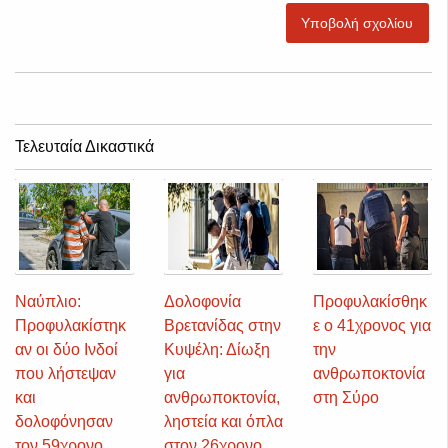
Υποβολή σχολίου
Τελευταία Δικαστικά
Ναύπλιο:
Δολοφονία
Προφυλακίσθηκ
Προφυλακίστηκ
Βρετανίδας στην
ε ο 41χρονος για
αν οι δύο Ινδοί
Κυψέλη: Δίωξη
την
που λήστεψαν
για
ανθρωποκτονία
και
ανθρωποκτονία,
στη Σύρο
δολοφόνησαν
ληστεία και όπλα
τον 59χρονο
στον 26χρονο