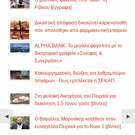
Ράϊκου [έγγραφα]
Δικαστική απόφαση δικαιώνει καρκινοπαθή
που απολύθηκε από φαρμακευτική εταιρεία
ALPHA BANK: Το μεγάλο φαγοπότι με το
δικηγορικό γραφείο «Σιούφας &
Συνεργάτες»
Κακουργηματικές διώξεις για λαθρεμπόριο
τσιγάρων - Πως εμπλέκεται η ΣΕΚΑΠ
Στη φυλακή δικηγόρος του Πειραιά για
διακίνηση 1,5 τόνου χασίς [βίντεο]
Previous
◀︎
Nex
▶︎
Ο Βαγγέλης Μαρινάκης κατέθεσε στον
Slide
Sli
εισαγγελέα Πειραιά για το Noor 1 [βίντεο]