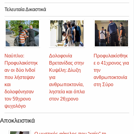
Τελευταία Δικαστικά
Ναύπλιο:
Δολοφονία
Προφυλακίσθηκ
Προφυλακίστηκ
Βρετανίδας στην
ε ο 41χρονος για
αν οι δύο Ινδοί
Κυψέλη: Δίωξη
την
που λήστεψαν
για
ανθρωποκτονία
και
ανθρωποκτονία,
στη Σύρο
δολοφόνησαν
ληστεία και όπλα
τον 59χρονο
στον 26χρονο
ψυχολόγο
Αποκλειστικά
Ο μυστικός φάκελος που “καίει” τη