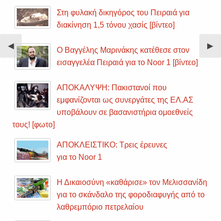
Στη φυλακή δικηγόρος του Πειραιά για
διακίνηση 1,5 τόνου χασίς [βίντεο]
Previous
◀︎
Nex
▶︎
Ο Βαγγέλης Μαρινάκης κατέθεσε στον
Slide
Sli
εισαγγελέα Πειραιά για το Noor 1 [βίντεο]
ΑΠΟΚΑΛΥΨΗ: Πακιστανοί που
εμφανίζονται ως συνεργάτες της ΕΛ.ΑΣ
υποβάλουν σε βασανιστήρια ομοεθνείς
τους! [φωτο]
ΑΠΟΚΛΕΙΣΤΙΚΟ: Τρεις έρευνες
για το Noor 1
Η Δικαιοσύνη «καθάρισε» τον Μελισσανίδη
για το σκάνδαλο της φοροδιαφυγής από το
λαθρεμπόριο πετρελαίου