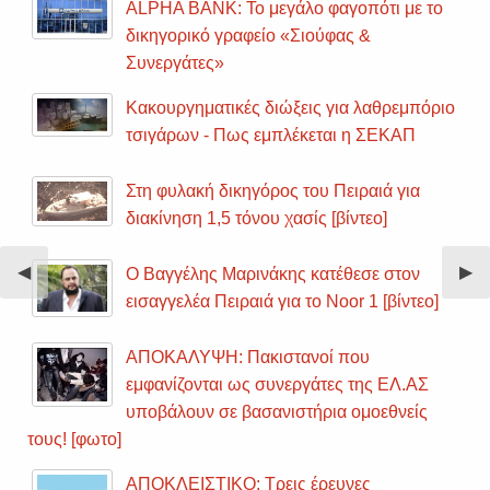
ALPHA BANK: Το μεγάλο φαγοπότι με το
δικηγορικό γραφείο «Σιούφας &
Συνεργάτες»
Κακουργηματικές διώξεις για λαθρεμπόριο
τσιγάρων - Πως εμπλέκεται η ΣΕΚΑΠ
Στη φυλακή δικηγόρος του Πειραιά για
διακίνηση 1,5 τόνου χασίς [βίντεο]
Previous
◀︎
Nex
▶︎
Ο Βαγγέλης Μαρινάκης κατέθεσε στον
Slide
Sli
εισαγγελέα Πειραιά για το Noor 1 [βίντεο]
ΑΠΟΚΑΛΥΨΗ: Πακιστανοί που
εμφανίζονται ως συνεργάτες της ΕΛ.ΑΣ
υποβάλουν σε βασανιστήρια ομοεθνείς
τους! [φωτο]
ΑΠΟΚΛΕΙΣΤΙΚΟ: Τρεις έρευνες