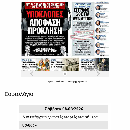
Τα
πρωτοσέλιδα
των
εφημερίδων
Εορτολόγιο