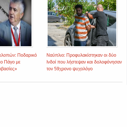
κλοπών: Ποδαρικό
Ναύπλιο: Προφυλακίστηκαν οι δύο
ιο Πάγο με
Ινδοί που λήστεψαν και δολοφόνησαν
οβασίες»
τον 59χρονο ψυχολόγο