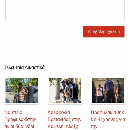
Υποβολή σχολίου
Τελευταία Δικαστικά
Ναύπλιο:
Δολοφονία
Προφυλακίσθηκ
Προφυλακίστηκ
Βρετανίδας στην
ε ο 41χρονος για
αν οι δύο Ινδοί
Κυψέλη: Δίωξη
την