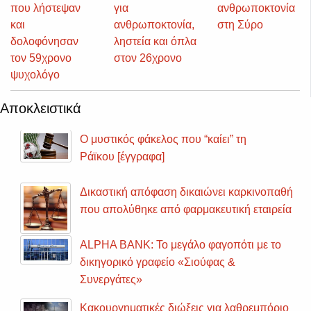
που λήστεψαν
για
ανθρωποκτονία
και
ανθρωποκτονία,
στη Σύρο
δολοφόνησαν
ληστεία και όπλα
τον 59χρονο
στον 26χρονο
ψυχολόγο
Αποκλειστικά
Ο μυστικός φάκελος που “καίει” τη
Ράϊκου [έγγραφα]
Δικαστική απόφαση δικαιώνει καρκινοπαθή
που απολύθηκε από φαρμακευτική εταιρεία
ALPHA BANK: Το μεγάλο φαγοπότι με το
δικηγορικό γραφείο «Σιούφας &
Συνεργάτες»
Κακουργηματικές διώξεις για λαθρεμπόριο