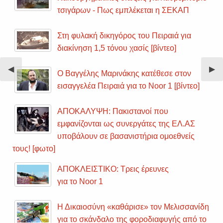
τσιγάρων - Πως εμπλέκεται η ΣΕΚΑΠ
Στη φυλακή δικηγόρος του Πειραιά για
διακίνηση 1,5 τόνου χασίς [βίντεο]
Previous
◀︎
Nex
▶︎
Ο Βαγγέλης Μαρινάκης κατέθεσε στον
Slide
Sli
εισαγγελέα Πειραιά για το Noor 1 [βίντεο]
ΑΠΟΚΑΛΥΨΗ: Πακιστανοί που
εμφανίζονται ως συνεργάτες της ΕΛ.ΑΣ
υποβάλουν σε βασανιστήρια ομοεθνείς
τους! [φωτο]
ΑΠΟΚΛΕΙΣΤΙΚΟ: Τρεις έρευνες
για το Noor 1
Η Δικαιοσύνη «καθάρισε» τον Μελισσανίδη
για το σκάνδαλο της φοροδιαφυγής από το