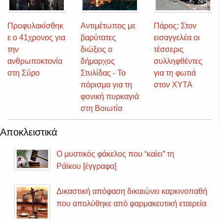
Προφυλακίσθηκ
Αντιμέτωπος με
Πάρος: Στον
ε ο 41χρονος για
βαρύτατες
εισαγγελέα οι
την
διώξεις ο
τέσσερις
ανθρωποκτονία
δήμαρχος
συλληφθέντες
στη Σύρο
Στυλίδας - Το
για τη φωτιά
πόρισμα για τη
στον ΧΥΤΑ
φονική πυρκαγιά
στη Βοιωτία
Αποκλειστικά
Ο μυστικός φάκελος που “καίει” τη
Ράϊκου [έγγραφα]
Δικαστική απόφαση δικαιώνει καρκινοπαθή
που απολύθηκε από φαρμακευτική εταιρεία