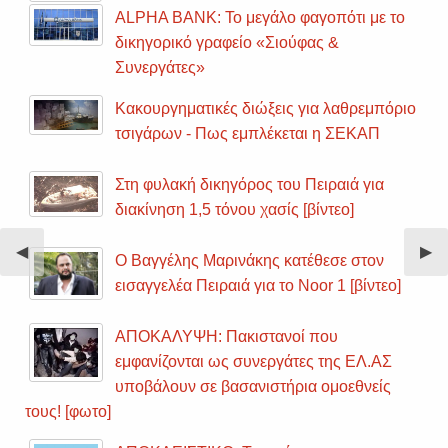
ALPHA BANK: Το μεγάλο φαγοπότι με το
δικηγορικό γραφείο «Σιούφας &
Συνεργάτες»
Κακουργηματικές διώξεις για λαθρεμπόριο
τσιγάρων - Πως εμπλέκεται η ΣΕΚΑΠ
Στη φυλακή δικηγόρος του Πειραιά για
διακίνηση 1,5 τόνου χασίς [βίντεο]
Previous
◀︎
Nex
▶︎
Ο Βαγγέλης Μαρινάκης κατέθεσε στον
Slide
Sli
εισαγγελέα Πειραιά για το Noor 1 [βίντεο]
ΑΠΟΚΑΛΥΨΗ: Πακιστανοί που
εμφανίζονται ως συνεργάτες της ΕΛ.ΑΣ
υποβάλουν σε βασανιστήρια ομοεθνείς
τους! [φωτο]