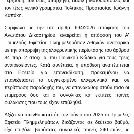
Τερζούδη, τον τέως υπαρχηγό, Βασίλη Ματθαιόπουλο, και
τον τέως γενικό γραμματέα Πολιτικής Προστασίας, Ιωάννη
Καπάκη.
Σύμφωνα με την υπ’ αριθμ. 694/2026 απόφαση του
Ανωτάτου Δικαστηρίου, αναιρείται η απόφαση του Α’
Τριμελούς Εφετείου Πλημμελημάτων Αθηνών αναφορικά
με την απόρριψη της ελαφρυντικής περίστασης του άρθρου
84 παρ. 2 στοιχ. α’ του Ποινικού Κώδικα για τους τρεις
αναιρεσείοντες. Κατά συνέπεια, η υπόθεση αναπέμπεται
στο Εφετείο για επανεκδίκαση, προκειμένου να
επανεξεταστεί το συγκεκριμένο ελαφρυντικό και, σε
περίπτωση παραδοχής του, να επανακαθοριστούν τόσο οι
επιμέρους όσο και οι συνολικές και εκτιτέες ποινές
φυλάκισης που τους είχαν επιβληθεί.
Αξίζει να υπενθυμιστεί ότι τον Ιούνιο του 2025 το Τριμελές
Εφετείο Πλημμελημάτων, δικάζοντας σε δεύτερο βαθμό,
είχε επιβάλει βαρύτατες συνολικές ποινές 340 ετών, με