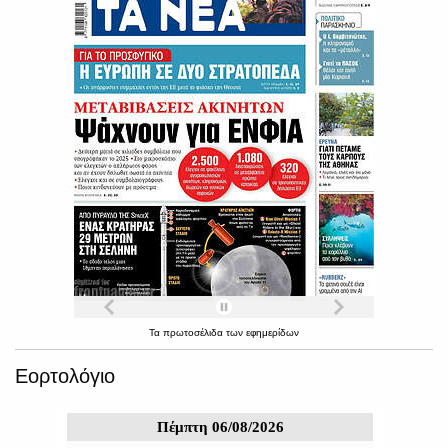
Τα
πρωτοσέλιδα
των
εφημερίδων
Εορτολόγιο