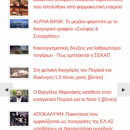
που απολύθηκε από φαρμακευτική εταιρεία
ALPHA BANK: Το μεγάλο φαγοπότι με το
δικηγορικό γραφείο «Σιούφας &
Συνεργάτες»
Κακουργηματικές διώξεις για λαθρεμπόριο
τσιγάρων - Πως εμπλέκεται η ΣΕΚΑΠ
Στη φυλακή δικηγόρος του Πειραιά για
διακίνηση 1,5 τόνου χασίς [βίντεο]
Previous
◀︎
Nex
▶︎
Ο Βαγγέλης Μαρινάκης κατέθεσε στον
Slide
Sli
εισαγγελέα Πειραιά για το Noor 1 [βίντεο]
ΑΠΟΚΑΛΥΨΗ: Πακιστανοί που
εμφανίζονται ως συνεργάτες της ΕΛ.ΑΣ
υποβάλουν σε βασανιστήρια ομοεθνείς