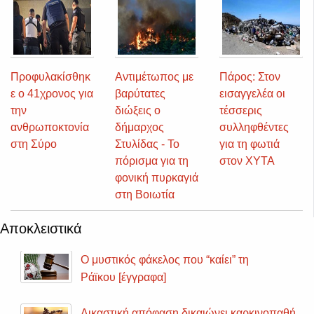
Προφυλακίσθηκ
Αντιμέτωπος με
Πάρος: Στον
ε ο 41χρονος για
βαρύτατες
εισαγγελέα οι
την
διώξεις ο
τέσσερις
ανθρωποκτονία
δήμαρχος
συλληφθέντες
στη Σύρο
Στυλίδας - Το
για τη φωτιά
πόρισμα για τη
στον ΧΥΤΑ
φονική πυρκαγιά
στη Βοιωτία
Αποκλειστικά
Ο μυστικός φάκελος που “καίει” τη
Ράϊκου [έγγραφα]
Δικαστική απόφαση δικαιώνει καρκινοπαθή