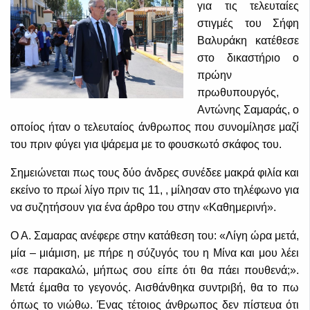
για τις τελευταίες
στιγμές του Σήφη
Βαλυράκη κατέθεσε
στο δικαστήριο ο
πρώην
πρωθυπουργός,
Αντώνης Σαμαράς, ο
οποίος ήταν ο τελευταίος άνθρωπος που συνομίλησε μαζί
του πριν φύγει για ψάρεμα με το φουσκωτό σκάφος του.
Σημειώνεται πως τους δύο άνδρες συνέδεε μακρά φιλία και
εκείνο το πρωί λίγο πριν τις 11, , μίλησαν στο τηλέφωνο για
να συζητήσουν για ένα άρθρο του στην «Καθημερινή».
Ο Α. Σαμαρας ανέφερε στην κατάθεση του: «Λίγη ώρα μετά,
μία – μιάμιση, με πήρε η σύζυγός του η Μίνα και μου λέει
«σε παρακαλώ, μήπως σου είπε ότι θα πάει πουθενά;».
Μετά έμαθα το γεγονός. Αισθάνθηκα συντριβή, θα το πω
όπως το νιώθω. Ένας τέτοιος άνθρωπος δεν πίστευα ότι