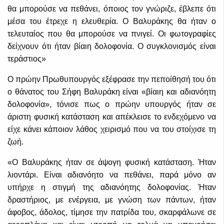
θα μπορούσε να πεθάνει, όποιος τον γνώριζε, έβλεπε ότι
μέσα του έτρεχε η ελευθερία. Ο Βαλυράκης θα ήταν ο
τελευταίος που θα μπορούσε να πνιγεί. Οι φωτογραφίες
δείχνουν ότι ήταν βίαιη δολοφονία. Ο συγκλονισμός είναι
τεράστιος»
Ο πρώην Πρωθυπουργός εξέφρασε την πεποίθησή του ότι
ο θάνατος του Σήφη Βαλυράκη είναι «βίαιη και αδιανόητη
δολοφονία», τόνισε πως ο πρώην υπουργός ήταν σε
άριστη φυσική κατάσταση και απέκλεισε το ενδεχόμενο να
είχε κάνει κάποιον λάθος χειρισμό που να του στοίχισε τη
ζωή.
«Ο Βαλυράκης ήταν σε άψογη φυσική κατάσταση. Ήταν
λιοντάρι. Είναι αδιανόητο να πεθάνει, παρά μόνο αν
υπήρχε η στιγμή της αδιανόητης δολοφονίας. Ήταν
δραστήριος, με ενέργεια, με γνώση των πάντων, ήταν
άφοβος, άδολος, τίμησε την πατρίδα του, σκαρφάλωνε σε