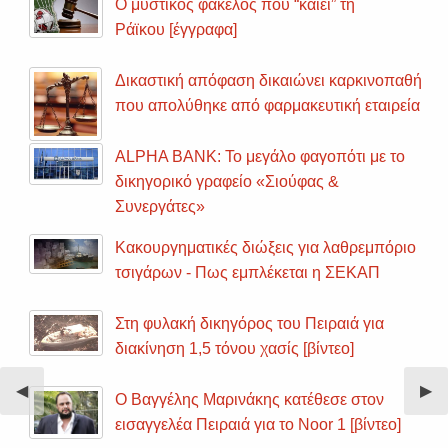
Ο μυστικός φάκελος που “καίει” τη
Ράϊκου [έγγραφα]
Δικαστική απόφαση δικαιώνει καρκινοπαθή
που απολύθηκε από φαρμακευτική εταιρεία
ALPHA BANK: Το μεγάλο φαγοπότι με το
δικηγορικό γραφείο «Σιούφας &
Συνεργάτες»
Κακουργηματικές διώξεις για λαθρεμπόριο
τσιγάρων - Πως εμπλέκεται η ΣΕΚΑΠ
Στη φυλακή δικηγόρος του Πειραιά για
διακίνηση 1,5 τόνου χασίς [βίντεο]
Previous
◀︎
Nex
▶︎
Ο Βαγγέλης Μαρινάκης κατέθεσε στον
Slide
Sli
εισαγγελέα Πειραιά για το Noor 1 [βίντεο]