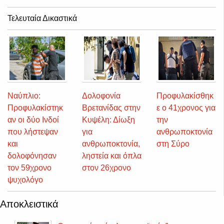
Τελευταία Δικαστικά
Ναύπλιο:
Δολοφονία
Προφυλακίσθηκ
Προφυλακίστηκ
Βρετανίδας στην
ε ο 41χρονος για
αν οι δύο Ινδοί
Κυψέλη: Δίωξη
την
που λήστεψαν
για
ανθρωποκτονία
και
ανθρωποκτονία,
στη Σύρο
δολοφόνησαν
ληστεία και όπλα
τον 59χρονο
στον 26χρονο
ψυχολόγο
Αποκλειστικά