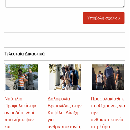
Υποβολή σχολίου
Τελευταία Δικαστικά
Ναύπλιο:
Δολοφονία
Προφυλακίσθηκ
Προφυλακίστηκ
Βρετανίδας στην
ε ο 41χρονος για
αν οι δύο Ινδοί
Κυψέλη: Δίωξη
την
που λήστεψαν
για
ανθρωποκτονία
και
ανθρωποκτονία,
στη Σύρο