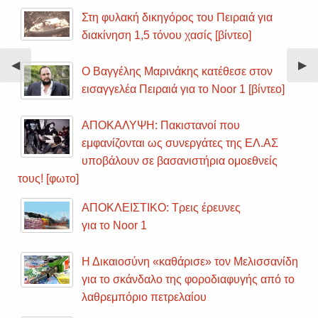
Στη φυλακή δικηγόρος του Πειραιά για
διακίνηση 1,5 τόνου χασίς [βίντεο]
Previous
◀︎
Nex
▶︎
Ο Βαγγέλης Μαρινάκης κατέθεσε στον
Slide
Sli
εισαγγελέα Πειραιά για το Noor 1 [βίντεο]
ΑΠΟΚΑΛΥΨΗ: Πακιστανοί που
εμφανίζονται ως συνεργάτες της ΕΛ.ΑΣ
υποβάλουν σε βασανιστήρια ομοεθνείς
τους! [φωτο]
ΑΠΟΚΛΕΙΣΤΙΚΟ: Τρεις έρευνες
για το Noor 1
Η Δικαιοσύνη «καθάρισε» τον Μελισσανίδη
για το σκάνδαλο της φοροδιαφυγής από το
λαθρεμπόριο πετρελαίου