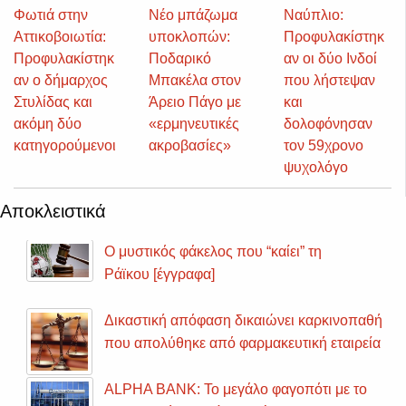
Φωτιά στην
Νέο μπάζωμα
Ναύπλιο:
Αττικοβοιωτία:
υποκλοπών:
Προφυλακίστηκ
Προφυλακίστηκ
Ποδαρικό
αν οι δύο Ινδοί
αν ο δήμαρχος
Μπακέλα στον
που λήστεψαν
Στυλίδας και
Άρειο Πάγο με
και
ακόμη δύο
«ερμηνευτικές
δολοφόνησαν
κατηγορούμενοι
ακροβασίες»
τον 59χρονο
ψυχολόγο
Αποκλειστικά
Ο μυστικός φάκελος που “καίει” τη
Ράϊκου [έγγραφα]
Δικαστική απόφαση δικαιώνει καρκινοπαθή
που απολύθηκε από φαρμακευτική εταιρεία
ALPHA BANK: Το μεγάλο φαγοπότι με το