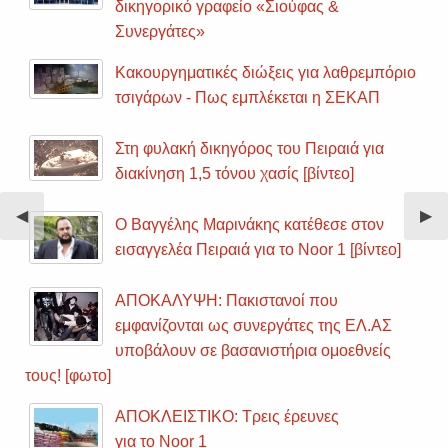
δικηγορικό γραφείο «Σιούφας &
Συνεργάτες»
Κακουργηματικές διώξεις για λαθρεμπόριο
τσιγάρων - Πως εμπλέκεται η ΣΕΚΑΠ
Στη φυλακή δικηγόρος του Πειραιά για
διακίνηση 1,5 τόνου χασίς [βίντεο]
Previous
◀︎
Nex
▶︎
Ο Βαγγέλης Μαρινάκης κατέθεσε στον
Slide
Sli
εισαγγελέα Πειραιά για το Noor 1 [βίντεο]
ΑΠΟΚΑΛΥΨΗ: Πακιστανοί που
εμφανίζονται ως συνεργάτες της ΕΛ.ΑΣ
υποβάλουν σε βασανιστήρια ομοεθνείς
τους! [φωτο]
ΑΠΟΚΛΕΙΣΤΙΚΟ: Τρεις έρευνες
για το Noor 1