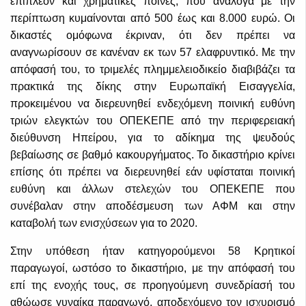
επιπλέον και χρηματικές ποινές, που ανάλογα με την
περίπτωση κυμαίνονται από 500 έως και 8.000 ευρώ. Οι
δικαστές ομόφωνα έκριναν, ότι δεν πρέπει να
αναγνωρίσουν σε κανέναν εκ των 57 ελαφρυντικό. Με την
απόφασή του, το τριμελές πλημμελειοδικείο διαβιβάζει τα
πρακτικά της δίκης στην Ευρωπαϊκή Εισαγγελία,
προκειμένου να διερευνηθεί ενδεχόμενη ποινική ευθύνη
τριών ελεγκτών του ΟΠΕΚΕΠΕ από την περιφερειακή
διεύθυνση Ηπείρου, για το αδίκημα της ψευδούς
βεβαίωσης σε βαθμό κακουργήματος. Το δικαστήριο κρίνει
επίσης ότι πρέπει να διερευνηθεί εάν υφίσταται ποινική
ευθύνη και άλλων στελεχών του ΟΠΕΚΕΠΕ που
συνέβαλαν στην αποδέσμευση των ΑΦΜ και στην
καταβολή των ενισχύσεων για το 2020.
Στην υπόθεση ήταν κατηγορούμενοι 58 Κρητικοί
παραγωγοί, ωστόσο το δικαστήριο, με την απόφασή του
επί της ενοχής τους, σε προηγούμενη συνεδρίασή του
αθώωσε γυναίκα παραγωγό, αποδεχόμενο τον ισχυρισμό