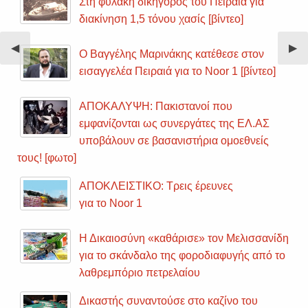
Στη φυλακή δικηγόρος του Πειραιά για
διακίνηση 1,5 τόνου χασίς [βίντεο]
Previous
◀︎
Nex
▶︎
Ο Βαγγέλης Μαρινάκης κατέθεσε στον
Slide
Sli
εισαγγελέα Πειραιά για το Noor 1 [βίντεο]
ΑΠΟΚΑΛΥΨΗ: Πακιστανοί που
εμφανίζονται ως συνεργάτες της ΕΛ.ΑΣ
υποβάλουν σε βασανιστήρια ομοεθνείς
τους! [φωτο]
ΑΠΟΚΛΕΙΣΤΙΚΟ: Τρεις έρευνες
για το Noor 1
Η Δικαιοσύνη «καθάρισε» τον Μελισσανίδη
για το σκάνδαλο της φοροδιαφυγής από το
λαθρεμπόριο πετρελαίου
Δικαστής συναντούσε στο καζίνο του