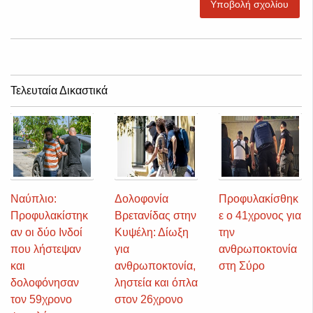
Υποβολή σχολίου
Τελευταία Δικαστικά
Ναύπλιο:
Δολοφονία
Προφυλακίσθηκ
Προφυλακίστηκ
Βρετανίδας στην
ε ο 41χρονος για
αν οι δύο Ινδοί
Κυψέλη: Δίωξη
την
που λήστεψαν
για
ανθρωποκτονία
και
ανθρωποκτονία,
στη Σύρο
δολοφόνησαν
ληστεία και όπλα
τον 59χρονο
στον 26χρονο