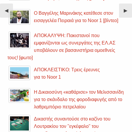
Previous
◀︎
Nex
▶︎
Ο Βαγγέλης Μαρινάκης κατέθεσε στον
Slide
Sli
εισαγγελέα Πειραιά για το Noor 1 [βίντεο]
ΑΠΟΚΑΛΥΨΗ: Πακιστανοί που
εμφανίζονται ως συνεργάτες της ΕΛ.ΑΣ
υποβάλουν σε βασανιστήρια ομοεθνείς
τους! [φωτο]
ΑΠΟΚΛΕΙΣΤΙΚΟ: Τρεις έρευνες
για το Noor 1
Η Δικαιοσύνη «καθάρισε» τον Μελισσανίδη
για το σκάνδαλο της φοροδιαφυγής από το
λαθρεμπόριο πετρελαίου
Δικαστής συναντούσε στο καζίνο του
Λουτρακίου τον "εγκέφαλο" του