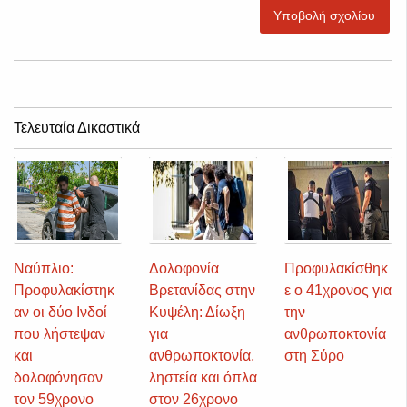
Υποβολή σχολίου
Τελευταία Δικαστικά
Ναύπλιο:
Δολοφονία
Προφυλακίσθηκ
Προφυλακίστηκ
Βρετανίδας στην
ε ο 41χρονος για
αν οι δύο Ινδοί
Κυψέλη: Δίωξη
την
που λήστεψαν
για
ανθρωποκτονία
και
ανθρωποκτονία,
στη Σύρο
δολοφόνησαν
ληστεία και όπλα
τον 59χρονο
στον 26χρονο