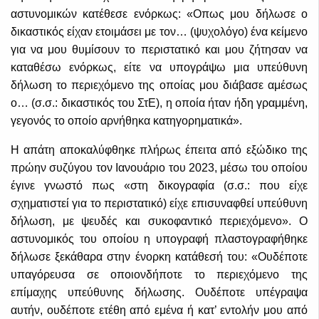
αστυνομικών κατέθεσε ενόρκως: «Οπως μου δήλωσε ο
δικαστικός είχαν ετοιμάσει με τον… (ψυχολόγο) ένα κείμενο
για να μου θυμίσουν το περιστατικό και μου ζήτησαν να
καταθέσω ενόρκως, είτε να υπογράψω μια υπεύθυνη
δήλωση το περιεχόμενο της οποίας μου διάβασε αμέσως
ο… (σ.σ.: δικαστικός του ΣτΕ), η οποία ήταν ήδη γραμμένη,
γεγονός το οποίο αρνήθηκα κατηγορηματικά».
Η απάτη αποκαλύφθηκε πλήρως έπειτα από εξώδικο της
πρώην συζύγου τον Ιανουάριο του 2023, μέσω του οποίου
έγινε γνωστό πως «στη δικογραφία (σ.σ.: που είχε
σχηματιστεί για το περιστατικό) είχε επισυναφθεί υπεύθυνη
δήλωση, με ψευδές και συκοφαντικό περιεχόμενο». Ο
αστυνομικός του οποίου η υπογραφή πλαστογραφήθηκε
δήλωσε ξεκάθαρα στην ένορκη κατάθεσή του: «Ουδέποτε
υπαγόρευσα σε οποιονδήποτε το περιεχόμενο της
επίμαχης υπεύθυνης δήλωσης. Ουδέποτε υπέγραψα
αυτήν, ουδέποτε ετέθη από εμένα ή κατ’ εντολήν μου από