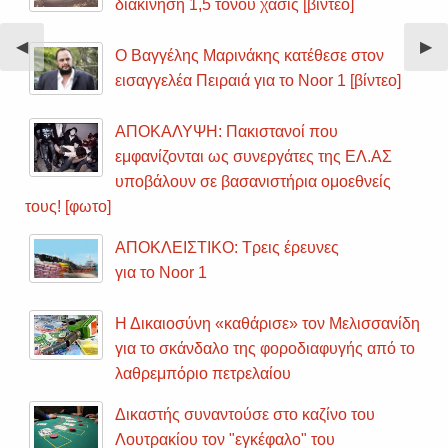
διακίνηση 1,5 τόνου χασίς [βίντεο]
Previous
◀︎
Nex
▶︎
Ο Βαγγέλης Μαρινάκης κατέθεσε στον
Slide
Sli
εισαγγελέα Πειραιά για το Noor 1 [βίντεο]
ΑΠΟΚΑΛΥΨΗ: Πακιστανοί που
εμφανίζονται ως συνεργάτες της ΕΛ.ΑΣ
υποβάλουν σε βασανιστήρια ομοεθνείς
τους! [φωτο]
ΑΠΟΚΛΕΙΣΤΙΚΟ: Τρεις έρευνες
για το Noor 1
Η Δικαιοσύνη «καθάρισε» τον Μελισσανίδη
για το σκάνδαλο της φοροδιαφυγής από το
λαθρεμπόριο πετρελαίου
Δικαστής συναντούσε στο καζίνο του
Λουτρακίου τον "εγκέφαλο" του