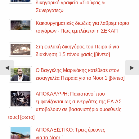
δικηγορικό γραφείο «Σιούφας &
Συνεργάτες»
Κακουργηματικές διώξεις για λαθρεμπόριο
τσιγάρων - Πως εμπλέκεται η ΣΕΚΑΠ
Στη φυλακή δικηγόρος του Πειραιά για
διακίνηση 1,5 τόνου χασίς [βίντεο]
Previous
◀︎
Nex
▶︎
Ο Βαγγέλης Μαρινάκης κατέθεσε στον
Slide
Sli
εισαγγελέα Πειραιά για το Noor 1 [βίντεο]
ΑΠΟΚΑΛΥΨΗ: Πακιστανοί που
εμφανίζονται ως συνεργάτες της ΕΛ.ΑΣ
υποβάλουν σε βασανιστήρια ομοεθνείς
τους! [φωτο]
ΑΠΟΚΛΕΙΣΤΙΚΟ: Τρεις έρευνες
για το Noor 1