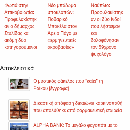
Φωτιά στην
Νέο μπάζωμα
Ναύπλιο:
Αττικοβοιωτία:
υποκλοπών:
Προφυλακίστηκ
Προφυλακίστηκ
Ποδαρικό
αν οι δύο Ινδοί
αν ο δήμαρχος
Μπακέλα στον
που λήστεψαν
Στυλίδας και
Άρειο Πάγο με
και
ακόμη δύο
«ερμηνευτικές
δολοφόνησαν
κατηγορούμενοι
ακροβασίες»
τον 59χρονο
ψυχολόγο
Αποκλειστικά
Ο μυστικός φάκελος που “καίει” τη
Ράϊκου [έγγραφα]
Δικαστική απόφαση δικαιώνει καρκινοπαθή
που απολύθηκε από φαρμακευτική εταιρεία
ALPHA BANK: Το μεγάλο φαγοπότι με το