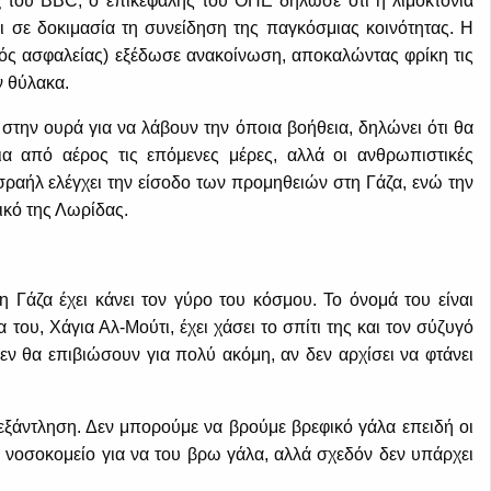
 του BBC, ο επικεφαλής του ΟΗΕ δήλωσε ότι η λιμοκτονία
ι σε δοκιμασία τη συνείδηση της παγκόσμιας κοινότητας. Η
μός ασφαλείας) εξέδωσε ανακοίνωση, αποκαλώντας φρίκη τις
ν θύλακα.
στην ουρά για να λάβουν την όποια βοήθεια, δηλώνει ότι θα
α από αέρος τις επόμενες μέρες, αλλά οι ανθρωπιστικές
Ισραήλ ελέγχει την είσοδο των προμηθειών στη Γάζα, ενώ την
ικό της Λωρίδας.
η Γάζα έχει κάνει τον γύρο του κόσμου. Το όνομά του είναι
 του, Χάγια Αλ-Μούτι, έχει χάσει το σπίτι της και τον σύζυγό
ν θα επιβιώσουν για πολύ ακόμη, αν δεν αρχίσει να φτάνει
 εξάντληση. Δεν μπορούμε να βρούμε βρεφικό γάλα επειδή οι
 νοσοκομείο για να του βρω γάλα, αλλά σχεδόν δεν υπάρχει