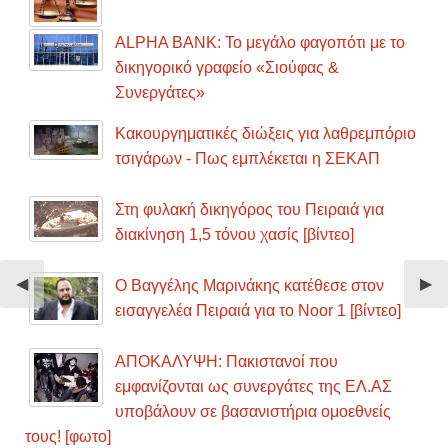
ALPHA BANK: Το μεγάλο φαγοπότι με το
δικηγορικό γραφείο «Σιούφας &
Συνεργάτες»
Κακουργηματικές διώξεις για λαθρεμπόριο
τσιγάρων - Πως εμπλέκεται η ΣΕΚΑΠ
Στη φυλακή δικηγόρος του Πειραιά για
διακίνηση 1,5 τόνου χασίς [βίντεο]
Previous
◀︎
Nex
▶︎
Ο Βαγγέλης Μαρινάκης κατέθεσε στον
Slide
Sli
εισαγγελέα Πειραιά για το Noor 1 [βίντεο]
ΑΠΟΚΑΛΥΨΗ: Πακιστανοί που
εμφανίζονται ως συνεργάτες της ΕΛ.ΑΣ
υποβάλουν σε βασανιστήρια ομοεθνείς
τους! [φωτο]