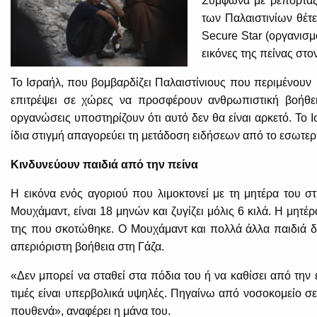
Σύμφωνα με ρεπορτάζ
των Παλαιστινίων θέτε
Secure Star (οργανισ
εικόνες της πείνας στο
Το Ισραήλ, που βομβαρδίζει Παλαιστίνιους που περιμένουν 
επιτρέψει σε χώρες να προσφέρουν ανθρωπιστική βοήθει
οργανώσεις υποστηρίζουν ότι αυτό δεν θα είναι αρκετό. Το 
ίδια στιγμή απαγορεύει τη μετάδοση ειδήσεων από το εσωτερ
Κινδυνεύουν παιδιά από την πείνα
Η εικόνα ενός αγοριού που λιμοκτονεί με τη μητέρα του στ
Μουχάμαντ, είναι 18 μηνών και ζυγίζει μόλις 6 κιλά. Η μητέρα
της που σκοτώθηκε. Ο Μουχάμαντ και πολλά άλλα παιδιά δε
απεριόριστη βοήθεια στη Γάζα.
«Δεν μπορεί να σταθεί στα πόδια του ή να καθίσει από την
τιμές είναι υπερβολικά υψηλές. Πηγαίνω από νοσοκομείο σε
πουθενά», αναφέρει η μάνα του.