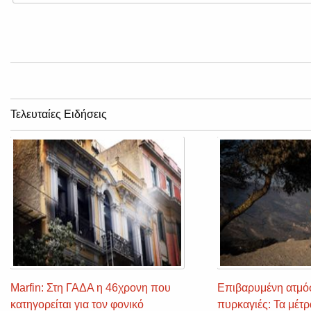
Τελευταίες Ειδήσεις
Marfin: Στη ΓΑΔΑ η 46χρονη που
Επιβαρυμένη ατμό
κατηγορείται για τον φονικό
πυρκαγιές: Τα μέτ