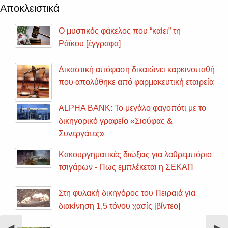
Αποκλειστικά
Ο μυστικός φάκελος που “καίει” τη
Ράϊκου [έγγραφα]
Δικαστική απόφαση δικαιώνει καρκινοπαθή
που απολύθηκε από φαρμακευτική εταιρεία
ALPHA BANK: Το μεγάλο φαγοπότι με το
δικηγορικό γραφείο «Σιούφας &
Συνεργάτες»
Κακουργηματικές διώξεις για λαθρεμπόριο
τσιγάρων - Πως εμπλέκεται η ΣΕΚΑΠ
Στη φυλακή δικηγόρος του Πειραιά για
διακίνηση 1,5 τόνου χασίς [βίντεο]
Previous
◀︎
Nex
▶︎