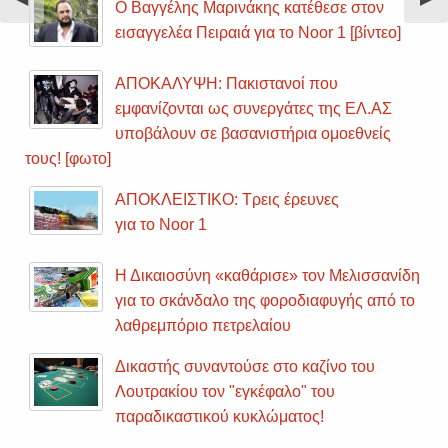
Ο Βαγγέλης Μαρινάκης κατέθεσε στον
Slide
Sli
εισαγγελέα Πειραιά για το Noor 1 [βίντεο]
ΑΠΟΚΑΛΥΨΗ: Πακιστανοί που
εμφανίζονται ως συνεργάτες της ΕΛ.ΑΣ
υποβάλουν σε βασανιστήρια ομοεθνείς
τους! [φωτο]
ΑΠΟΚΛΕΙΣΤΙΚΟ: Τρεις έρευνες
για το Noor 1
Η Δικαιοσύνη «καθάρισε» τον Μελισσανίδη
για το σκάνδαλο της φοροδιαφυγής από το
λαθρεμπόριο πετρελαίου
Δικαστής συναντούσε στο καζίνο του
Λουτρακίου τον "εγκέφαλο" του
παραδικαστικού κυκλώματος!