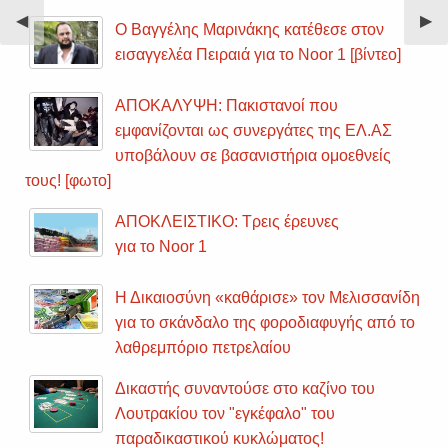
Previous
◀︎
Nex
▶︎
Ο Βαγγέλης Μαρινάκης κατέθεσε στον
Slide
Sli
εισαγγελέα Πειραιά για το Noor 1 [βίντεο]
ΑΠΟΚΑΛΥΨΗ: Πακιστανοί που
εμφανίζονται ως συνεργάτες της ΕΛ.ΑΣ
υποβάλουν σε βασανιστήρια ομοεθνείς
τους! [φωτο]
ΑΠΟΚΛΕΙΣΤΙΚΟ: Τρεις έρευνες
για το Noor 1
Η Δικαιοσύνη «καθάρισε» τον Μελισσανίδη
για το σκάνδαλο της φοροδιαφυγής από το
λαθρεμπόριο πετρελαίου
Δικαστής συναντούσε στο καζίνο του
Λουτρακίου τον "εγκέφαλο" του
παραδικαστικού κυκλώματος!