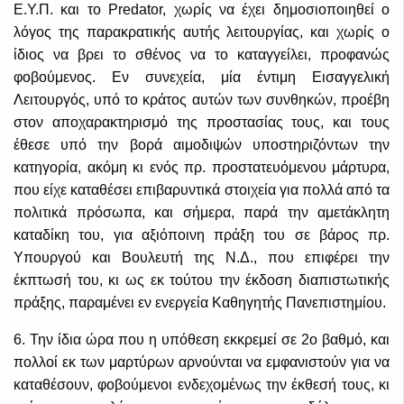
Ε.Υ.Π. και το Predator, χωρίς να έχει δημοσιοποιηθεί ο
λόγος της παρακρατικής αυτής λειτουργίας, και χωρίς ο
ίδιος να βρει το σθένος να το καταγγείλει, προφανώς
φοβούμενος. Εν συνεχεία, μία έντιμη Εισαγγελική
Λειτουργός, υπό το κράτος αυτών των συνθηκών, προέβη
στον αποχαρακτηρισμό της προστασίας τους, και τους
έθεσε υπό την βορά αιμοδιψών υποστηριζόντων την
κατηγορία, ακόμη κι ενός πρ. προστατευόμενου μάρτυρα,
που είχε καταθέσει επιβαρυντικά στοιχεία για πολλά από τα
πολιτικά πρόσωπα, και σήμερα, παρά την αμετάκλητη
καταδίκη του, για αξιόποινη πράξη του σε βάρος πρ.
Υπουργού και Βουλευτή της Ν.Δ., που επιφέρει την
έκπτωσή του, κι ως εκ τούτου την έκδοση διαπιστωτικής
πράξης, παραμένει εν ενεργεία Καθηγητής Πανεπιστημίου.
6. Την ίδια ώρα που η υπόθεση εκκρεμεί σε 2ο βαθμό, και
πολλοί εκ των μαρτύρων αρνούνται να εμφανιστούν για να
καταθέσουν, φοβούμενοι ενδεχομένως την έκθεσή τους, κι