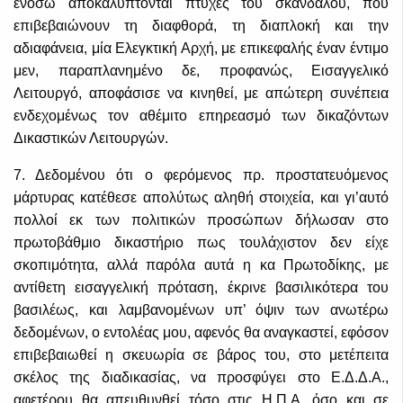
ενόσω αποκαλύπτονται πτυχές του σκανδάλου, που
επιβεβαιώνουν τη διαφθορά, τη διαπλοκή και την
αδιαφάνεια, μία Ελεγκτική Αρχή, με επικεφαλής έναν έντιμο
μεν, παραπλανημένο δε, προφανώς, Εισαγγελικό
Λειτουργό, αποφάσισε να κινηθεί, με απώτερη συνέπεια
ενδεχομένως τον αθέμιτο επηρεασμό των δικαζόντων
Δικαστικών Λειτουργών.
7. Δεδομένου ότι ο φερόμενος πρ. προστατευόμενος
μάρτυρας κατέθεσε απολύτως αληθή στοιχεία, και γι’αυτό
πολλοί εκ των πολιτικών προσώπων δήλωσαν στο
πρωτοβάθμιο δικαστήριο πως τουλάχιστον δεν είχε
σκοπιμότητα, αλλά παρόλα αυτά η κα Πρωτοδίκης, με
αντίθετη εισαγγελική πρόταση, έκρινε βασιλικότερα του
βασιλέως, και λαμβανομένων υπ’ όψιν των ανωτέρω
δεδομένων, ο εντολέας μου, αφενός θα αναγκαστεί, εφόσον
επιβεβαιωθεί η σκευωρία σε βάρος του, στο μετέπειτα
σκέλος της διαδικασίας, να προσφύγει στο Ε.Δ.Δ.Α.,
αφετέρου θα απευθυνθεί τόσο στις Η.Π.Α. όσο και σε