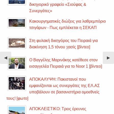
δικηγορικό γραφείο «Σιούφας &
Συνεργάτες»
Κακουργηματικές διώξεις για λαθρεμπόριο
τσιγάρων - Πως εμπλέκεται η ΣΕΚΑΠ
Στη φυλακή δικηγόρος του Πειραιά για
διακίνηση 1,5 τόνου χασίς [βίντεο]
Previous
◀︎
Nex
▶︎
Ο Βαγγέλης Μαρινάκης κατέθεσε στον
Slide
Sli
εισαγγελέα Πειραιά για το Noor 1 [βίντεο]
ΑΠΟΚΑΛΥΨΗ: Πακιστανοί που
εμφανίζονται ως συνεργάτες της ΕΛ.ΑΣ
υποβάλουν σε βασανιστήρια ομοεθνείς
τους! [φωτο]
ΑΠΟΚΛΕΙΣΤΙΚΟ: Τρεις έρευνες