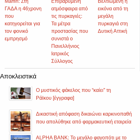
Marfin: Στη
Επιβαρυμένη
Βελτιωμένη η
ΓΑΔΑ η 46χρονη
ατμόσφαιρα από
εικόνα από τη
που
τις πυρκαγιές:
μεγάλη
κατηγορείται για
Τα μέτρα
πυρκαγιά στη
τον φονικό
προστασίας που
Δυτική Αττική
εμπρησμό
συνιστά ο
Πανελλήνιος
Ιατρικός
Σύλλογος
Αποκλειστικά
Ο μυστικός φάκελος που “καίει” τη
Ράϊκου [έγγραφα]
Δικαστική απόφαση δικαιώνει καρκινοπαθή
που απολύθηκε από φαρμακευτική εταιρεία
ALPHA BANK: Το μεγάλο φαγοπότι με το