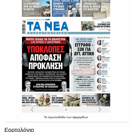
Τα
πρωτοσέλιδα
των
εφημερίδων
Εορτολόγιο