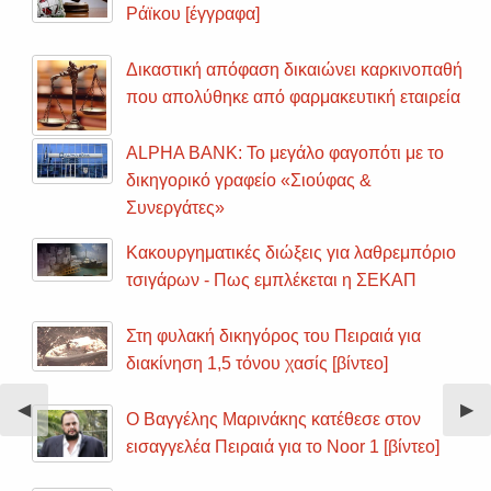
Ράϊκου [έγγραφα]
Δικαστική απόφαση δικαιώνει καρκινοπαθή
που απολύθηκε από φαρμακευτική εταιρεία
ALPHA BANK: Το μεγάλο φαγοπότι με το
δικηγορικό γραφείο «Σιούφας &
Συνεργάτες»
Κακουργηματικές διώξεις για λαθρεμπόριο
τσιγάρων - Πως εμπλέκεται η ΣΕΚΑΠ
Στη φυλακή δικηγόρος του Πειραιά για
διακίνηση 1,5 τόνου χασίς [βίντεο]
Previous
◀︎
Nex
▶︎
Ο Βαγγέλης Μαρινάκης κατέθεσε στον
Slide
Sli
εισαγγελέα Πειραιά για το Noor 1 [βίντεο]