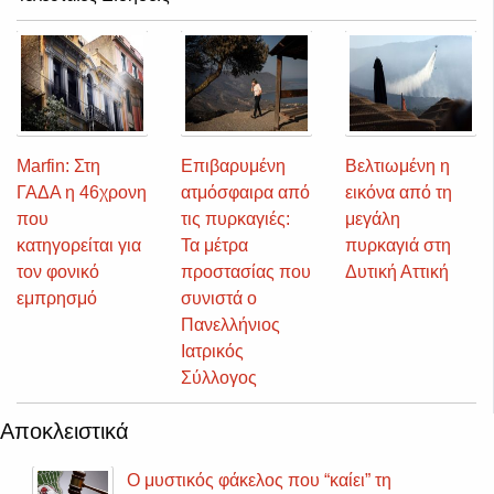
Marfin: Στη
Επιβαρυμένη
Βελτιωμένη η
ΓΑΔΑ η 46χρονη
ατμόσφαιρα από
εικόνα από τη
που
τις πυρκαγιές:
μεγάλη
κατηγορείται για
Τα μέτρα
πυρκαγιά στη
τον φονικό
προστασίας που
Δυτική Αττική
εμπρησμό
συνιστά ο
Πανελλήνιος
Ιατρικός
Σύλλογος
Αποκλειστικά
Ο μυστικός φάκελος που “καίει” τη