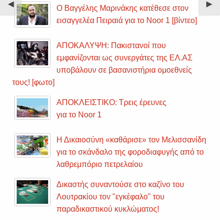
Previous
◀︎
Nex
▶︎
Ο Βαγγέλης Μαρινάκης κατέθεσε στον
Slide
Sli
εισαγγελέα Πειραιά για το Noor 1 [βίντεο]
ΑΠΟΚΑΛΥΨΗ: Πακιστανοί που
εμφανίζονται ως συνεργάτες της ΕΛ.ΑΣ
υποβάλουν σε βασανιστήρια ομοεθνείς
τους! [φωτο]
ΑΠΟΚΛΕΙΣΤΙΚΟ: Τρεις έρευνες
για το Noor 1
Η Δικαιοσύνη «καθάρισε» τον Μελισσανίδη
για το σκάνδαλο της φοροδιαφυγής από το
λαθρεμπόριο πετρελαίου
Δικαστής συναντούσε στο καζίνο του
Λουτρακίου τον "εγκέφαλο" του
παραδικαστικού κυκλώματος!