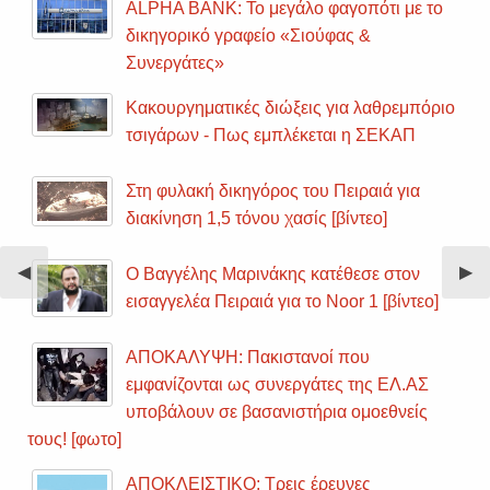
ALPHA BANK: Το μεγάλο φαγοπότι με το
δικηγορικό γραφείο «Σιούφας &
Συνεργάτες»
Κακουργηματικές διώξεις για λαθρεμπόριο
τσιγάρων - Πως εμπλέκεται η ΣΕΚΑΠ
Στη φυλακή δικηγόρος του Πειραιά για
διακίνηση 1,5 τόνου χασίς [βίντεο]
Previous
◀︎
Nex
▶︎
Ο Βαγγέλης Μαρινάκης κατέθεσε στον
Slide
Sli
εισαγγελέα Πειραιά για το Noor 1 [βίντεο]
ΑΠΟΚΑΛΥΨΗ: Πακιστανοί που
εμφανίζονται ως συνεργάτες της ΕΛ.ΑΣ
υποβάλουν σε βασανιστήρια ομοεθνείς
τους! [φωτο]
ΑΠΟΚΛΕΙΣΤΙΚΟ: Τρεις έρευνες