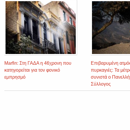
Marfin: Στη ΓΑΔΑ η 46χρονη που
Επιβαρυμένη ατμό
κατηγορείται για τον φονικό
πυρκαγιές: Τα μέτ
εμπρησμό
συνιστά ο Πανελλήν
Σύλλογος