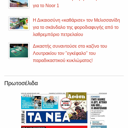
για το Noor 1
Η Δικαιοσύνη «καθάρισε» τον Μελισσανίδη
για το σκάνδαλο της φοροδιαφυγής από το
λαθρεμπόριο πετρελαίου
Δικαστής συναντούσε στο καζίνο του
Λουτρακίου τον "εγκέφαλο" του
παραδικαστικού κυκλώματος!
Πρωτοσέλιδα