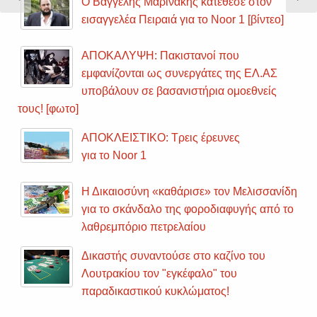
Ο Βαγγέλης Μαρινάκης κατέθεσε στον
Slide
Sli
εισαγγελέα Πειραιά για το Noor 1 [βίντεο]
ΑΠΟΚΑΛΥΨΗ: Πακιστανοί που
εμφανίζονται ως συνεργάτες της ΕΛ.ΑΣ
υποβάλουν σε βασανιστήρια ομοεθνείς
τους! [φωτο]
ΑΠΟΚΛΕΙΣΤΙΚΟ: Τρεις έρευνες
για το Noor 1
Η Δικαιοσύνη «καθάρισε» τον Μελισσανίδη
για το σκάνδαλο της φοροδιαφυγής από το
λαθρεμπόριο πετρελαίου
Δικαστής συναντούσε στο καζίνο του
Λουτρακίου τον "εγκέφαλο" του
παραδικαστικού κυκλώματος!