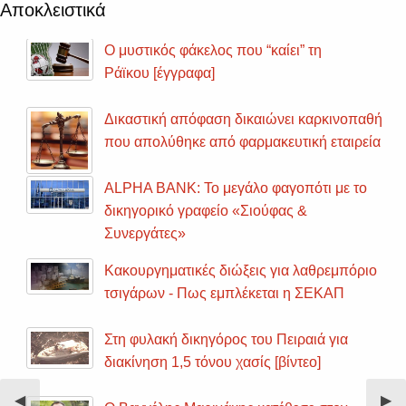
Αποκλειστικά
Ο μυστικός φάκελος που “καίει” τη
Ράϊκου [έγγραφα]
Δικαστική απόφαση δικαιώνει καρκινοπαθή
που απολύθηκε από φαρμακευτική εταιρεία
ALPHA BANK: Το μεγάλο φαγοπότι με το
δικηγορικό γραφείο «Σιούφας &
Συνεργάτες»
Κακουργηματικές διώξεις για λαθρεμπόριο
τσιγάρων - Πως εμπλέκεται η ΣΕΚΑΠ
Στη φυλακή δικηγόρος του Πειραιά για
διακίνηση 1,5 τόνου χασίς [βίντεο]
Previous
◀︎
Nex
▶︎