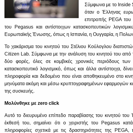
Σύμφωνα με το Inside 
όταν ο Έλληνας ευρω
επιτροπής PEGA του 
του Pegasus και αντίστοιχων κατασκοπευτικών λογισμικώ
Ευρωπαϊκής Ένωσης, όπως η Ισπανία, η Ουγγαρία, η Πολωνί
Το χακάρισμα του κινητού του Στέλιου Κούλογλου διαπιστ
Citizen Lab. Σύμφωνα με την ανάλυση του κινητού του από 
δύο φορές, όλες σε κομβικές χρονικές περιόδους των
κατασκοπευτικό λογισμικό, όπως και άλλα αντίστοιχα, δίν
πληροφορία και δεδομένο που είναι αποθηκευμένο στο κινη
μηνύματα ακόμη και μέσω κρυπτογραφημένων εφαρμογών και
της συσκευής.
Μολύνθηκε με zero click
Αυτό το διευρυμένο επίπεδο παραβίασης του κινητού του 
έκθεσή του, σημαίνει ότι ο χειριστής του Pegasus κα
πληροφορίες σχετικά με τις δραστηριότητες της PEGA, π