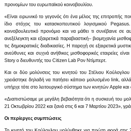
προνομίων του ευρωπαϊκού κοινοβουλίου.
«Είναι ειρωνικό το γεγονός ότι ένα μέλος της επιτροπής πο
ίδιο στόχος του κατασκοπευτικού λογισμικού Pegasus
κοινοβουλευτικό προνόμιο και να μάθει τι συνέβαινε σε 
ανεξέλεγκτη και εξαιρετικά παραβιαστική– βιομηχανία μισθο
τις δημοκρατικές διαδικασίες. Η παροχή σε εξαιρετικά μυστ
ανεύθυνες και συχνά ανήθικες μισθοφορικές εταιρείες είναι
Story ο διευθυντής του Citizen Lab Ρον Ντίμπερτ.
Και οι δύο μολύνσεις του κινητού του Στέλιου Κούλογλου έ
χρειάστηκε δηλαδή να πατήσει κάποιο μολυσμένο link, αλλ
υπήρχε τότε στο λειτουργικό σύστημα των κινητών Apple και
«Διαπιστώσαμε με μεγάλη βεβαιότητα ότι η συσκευή του μολύ
21 Οκτωβρίου 2022 και ξανά στις 6 και 7 Μαρτίου 2023», γράφ
Οι περίεργες συμπτώσεις
Το κινητό του Κούλογλου μολύνθηκε για πρώτη φορά στις 