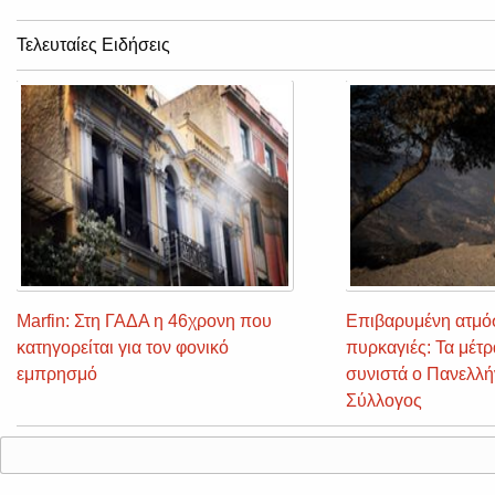
Τελευταίες Ειδήσεις
Marfin: Στη ΓΑΔΑ η 46χρονη που
Επιβαρυμένη ατμό
κατηγορείται για τον φονικό
πυρκαγιές: Τα μέτ
εμπρησμό
συνιστά ο Πανελλήν
Σύλλογος