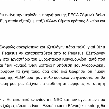
ότι εκείνη την περίοδο η εισηγήτρια της PEGA Σόφι ιν’τ Βελντ
, η οποία εξετάζει μεταξύ άλλων θέματα κράτους δικαίου και
Ελαφρώς σοκαρίστηκα και εξεπλάγην πάρα πολύ, γιατί θέλει
ο Pegasus να κατασκοπεύεται από το Pegasus. Εξεπλάγην
022 στο εργαστήριο του Ευρωπαϊκού Κοινοβουλίου [αυτό που
αι ήταν καθαρό. Όταν ξεσπάει η υπόθεση [του Ανδρουλάκη],
κρύψουν τα ίχνη τους, άρα από εκεί θεώρησα ότι ήμουν
έλος της PEGA μου ήταν πολύ δύσκολο να φανταστώ ότι θα
γνώμη μου μας δείχνει μια αίσθηση ατιμωρησίας και αυτή η
ινηθεί δικαστικά εναντίον της NSO και των αγνώστων που
(χώρες τέλεσης είναι η Ελλάδα και το Βέλγιο) και επίσης θα