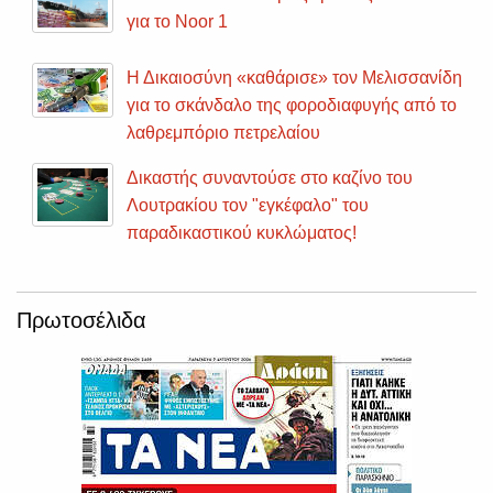
για το Noor 1
Η Δικαιοσύνη «καθάρισε» τον Μελισσανίδη
για το σκάνδαλο της φοροδιαφυγής από το
λαθρεμπόριο πετρελαίου
Δικαστής συναντούσε στο καζίνο του
Λουτρακίου τον "εγκέφαλο" του
παραδικαστικού κυκλώματος!
Πρωτοσέλιδα