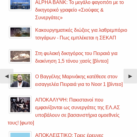
ALPHA BANK: Το μεγάλο φαγοπότι με το
δικηγορικό γραφείο «Σιούφας &
Συνεργάτες»
Κακουργηματικές διώξεις για λαθρεμπόριο
τσιγάρων - Πως εμπλέκεται η ΣΕΚΑΠ
Στη φυλακή δικηγόρος του Πειραιά για
διακίνηση 1,5 τόνου χασίς [βίντεο]
Previous
◀︎
Nex
▶︎
Ο Βαγγέλης Μαρινάκης κατέθεσε στον
Slide
Sli
εισαγγελέα Πειραιά για το Noor 1 [βίντεο]
ΑΠΟΚΑΛΥΨΗ: Πακιστανοί που
εμφανίζονται ως συνεργάτες της ΕΛ.ΑΣ
υποβάλουν σε βασανιστήρια ομοεθνείς
τους! [φωτο]
ΑΠΟΚΛΕΙΣΤΙΚΟ: Τρεις έρευνες