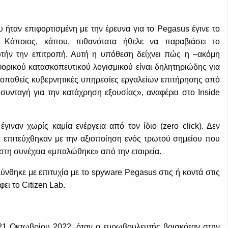
υ ήταν επιφορτισμένη με την έρευνα για το Pegasus έγινε το
. Κάποιος, κάπου, πιθανότατα ήθελε να παραβιάσει το
αυτήν την επιτροπή. Αυτή η υπόθεση δείχνει πώς η –ακόμη
φορικού κατασκοπευτικού λογισμικού είναι δηλητηριώδης για
ικοπαθείς κυβερνητικές υπηρεσίες εργαλείων επιτήρησης από
 συνταγή για την κατάχρηση εξουσίας», αναφέρει στο Inside
γιναν χωρίς καμία ενέργεια από τον ίδιο (zero click). Δεν
ά επιτεύχθηκαν με την αξιοποίηση ενός τρωτού σημείου που
 στη συνέχεια «μπαλώθηκε» από την εταιρεία.
νθηκε με επιτυχία με το spyware Pegasus στις ή κοντά στις
ει το Citizen Lab.
21 Οκτωβρίου 2022, όταν ο ευρωβουλευτής βρισκόταν στην