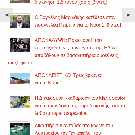
διακίνηση 1,5 τόνου χασίς [βίντεο]
Previous
◀︎
Nex
▶︎
Ο Βαγγέλης Μαρινάκης κατέθεσε στον
Slide
Sli
εισαγγελέα Πειραιά για το Noor 1 [βίντεο]
ΑΠΟΚΑΛΥΨΗ: Πακιστανοί που
εμφανίζονται ως συνεργάτες της ΕΛ.ΑΣ
υποβάλουν σε βασανιστήρια ομοεθνείς
τους! [φωτο]
ΑΠΟΚΛΕΙΣΤΙΚΟ: Τρεις έρευνες
για το Noor 1
Η Δικαιοσύνη «καθάρισε» τον Μελισσανίδη
για το σκάνδαλο της φοροδιαφυγής από το
λαθρεμπόριο πετρελαίου
Δικαστής συναντούσε στο καζίνο του
Λουτρακίου τον "εγκέφαλο" του