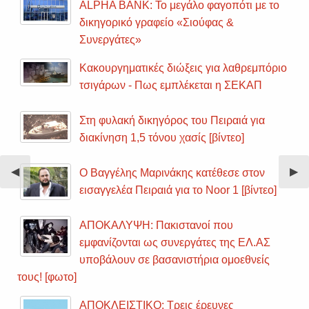
ALPHA BANK: Το μεγάλο φαγοπότι με το
δικηγορικό γραφείο «Σιούφας &
Συνεργάτες»
Κακουργηματικές διώξεις για λαθρεμπόριο
τσιγάρων - Πως εμπλέκεται η ΣΕΚΑΠ
Στη φυλακή δικηγόρος του Πειραιά για
διακίνηση 1,5 τόνου χασίς [βίντεο]
Previous
◀︎
Nex
▶︎
Ο Βαγγέλης Μαρινάκης κατέθεσε στον
Slide
Sli
εισαγγελέα Πειραιά για το Noor 1 [βίντεο]
ΑΠΟΚΑΛΥΨΗ: Πακιστανοί που
εμφανίζονται ως συνεργάτες της ΕΛ.ΑΣ
υποβάλουν σε βασανιστήρια ομοεθνείς
τους! [φωτο]
ΑΠΟΚΛΕΙΣΤΙΚΟ: Τρεις έρευνες