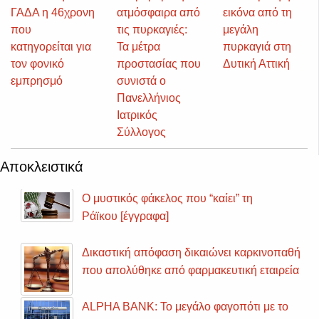
ΓΑΔΑ η 46χρονη
ατμόσφαιρα από
εικόνα από τη
που
τις πυρκαγιές:
μεγάλη
κατηγορείται για
Τα μέτρα
πυρκαγιά στη
τον φονικό
προστασίας που
Δυτική Αττική
εμπρησμό
συνιστά ο
Πανελλήνιος
Ιατρικός
Σύλλογος
Αποκλειστικά
Ο μυστικός φάκελος που “καίει” τη
Ράϊκου [έγγραφα]
Δικαστική απόφαση δικαιώνει καρκινοπαθή
που απολύθηκε από φαρμακευτική εταιρεία
ALPHA BANK: Το μεγάλο φαγοπότι με το