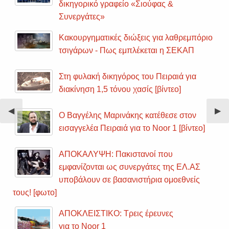
δικηγορικό γραφείο «Σιούφας &
Συνεργάτες»
Κακουργηματικές διώξεις για λαθρεμπόριο
τσιγάρων - Πως εμπλέκεται η ΣΕΚΑΠ
Στη φυλακή δικηγόρος του Πειραιά για
διακίνηση 1,5 τόνου χασίς [βίντεο]
Previous
◀︎
Nex
▶︎
Ο Βαγγέλης Μαρινάκης κατέθεσε στον
Slide
Sli
εισαγγελέα Πειραιά για το Noor 1 [βίντεο]
ΑΠΟΚΑΛΥΨΗ: Πακιστανοί που
εμφανίζονται ως συνεργάτες της ΕΛ.ΑΣ
υποβάλουν σε βασανιστήρια ομοεθνείς
τους! [φωτο]
ΑΠΟΚΛΕΙΣΤΙΚΟ: Τρεις έρευνες
για το Noor 1