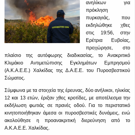
ανηλίκων για
πρόκληση
πυρκαγιάς, που
εκδηλώθηκε χθες
στις 19:56, στην
Ερέτρια Ευβοίας,
προχώρησε, στο
πλαίσιο της αυτόφωρης διαδικασίας, το Ανακριτικό
Κλιμάκιο Αντιμετώπισης Εγκλημάτων Εμπρησμού
(Α.Κ.Α.Ε.Ε.) Χαλκίδας της Δ.Α.Ε.Ε. του Πυροσβεστικού
Σώματος.
Σύμφωνα με τα στοιχεία της έρευνας, δύο ανήλικοι, ηλικίας
12 και 13 ετών, έριξαν χθες κροτίδες, με αποτέλεσμα την
εκδήλωση φωτιάς σε πρανές οδού. Για το περιστατικό
κινητοποιήθηκαν άμεσα οι πυροσβεστικές δυνάμεις, ενώ
ακολούθησε η προανακριτική διερεύνηση από το
Α.Κ.Α.Ε.Ε. Χαλκίδας.