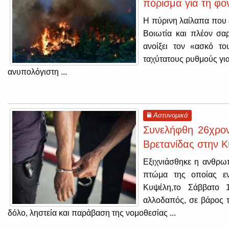
πόρισμα για τη φο
Η πύρινη λαίλαπα που 
Βοιωτία και πλέον σαρ
ανοίξει τον «ασκό το
ταχύτατους ρυθμούς γι
ανυπολόγιστη ...
Αστυνομικά
Συνελήφθη 26χρον
Βρετανίδας στην Κ
Eξιχνιάσθηκε η ανθρωπ
πτώμα της οποίας εν
Κυψέλη,το Σάββατο 1
αλλοδαπός, σε βάρος τ
δόλο, ληστεία και παράβαση της νομοθεσίας ...