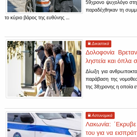
59χρονο ψυχολόγο στην
παραδέχθηκαν τη συμμε
το κύριο βάρος της ευθύνης ...
Δικαστικά
Δολοφονία Βρεταν
ληστεία και όπλα 
Δίωξη για ανθρωποκτο
παράβαση της νομοθεσ
της 38χρονης η οποία ε
Αστυνομικά
Λακωνία: ΄Εκρυβε
του για να εισπράτ