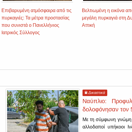
Επιβαρυμένη ατμόσφαιρα από τις
Βελτιωμένη η εικόνα απ
πυρκαγιές: Τα μέτρα προστασίας
μεγάλη πυρκαγιά στη Δυ
που συνιστά ο Πανελλήνιος
Αττική
Ιατρικός Σύλλογος
Δικαστικά
Ναύπλιο: Προφυλ
δολοφόνησαν τον 
Με τη σύμφωνη γνώμη α
αλλοδαποί υπήκοοι Ιν