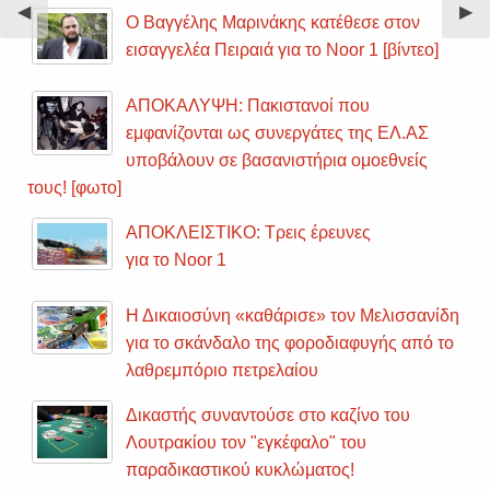
Previous
◀︎
Nex
▶︎
Ο Βαγγέλης Μαρινάκης κατέθεσε στον
Slide
Sli
εισαγγελέα Πειραιά για το Noor 1 [βίντεο]
ΑΠΟΚΑΛΥΨΗ: Πακιστανοί που
εμφανίζονται ως συνεργάτες της ΕΛ.ΑΣ
υποβάλουν σε βασανιστήρια ομοεθνείς
τους! [φωτο]
ΑΠΟΚΛΕΙΣΤΙΚΟ: Τρεις έρευνες
για το Noor 1
Η Δικαιοσύνη «καθάρισε» τον Μελισσανίδη
για το σκάνδαλο της φοροδιαφυγής από το
λαθρεμπόριο πετρελαίου
Δικαστής συναντούσε στο καζίνο του
Λουτρακίου τον "εγκέφαλο" του
παραδικαστικού κυκλώματος!