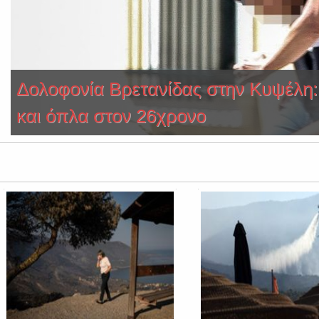
Δολοφονία Βρετανίδας στην Κυψέλη:
και όπλα στον 26χρονο