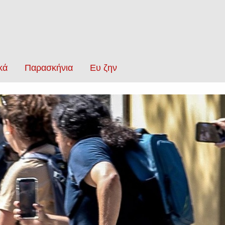
κά
Παρασκήνια
Ευ ζην