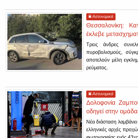
Αστυνομικά
Θεσσαλονίκη: Κα
έκλεβε μετασχηματ
Τρεις άνδρες συνε
πυροβολισμούς, σύγκ
αποτελούν μέλη εγκλημ
ρεύματος.
Αστυνομικά
Δολοφονία Ζαμπο
οδηγεί στην ομάδα
Νέα διάσταση λαμβάνει
ελληνικές αρχές προχώ
φωτογραφίας ενός 43χρ