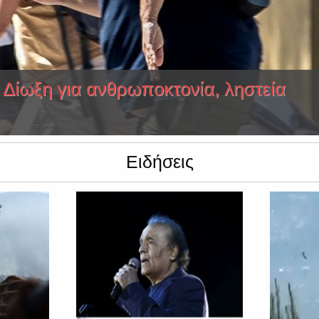
 Δίωξη για ανθρωποκτονία, ληστεία
Ειδήσεις