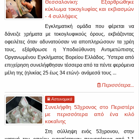
Θεσσαλονίκη: Εξαρθρώθηκε
κύκλωμα τοκογλυφίας και εκβιασμών
- 4 συλλήψεις
Εγκληματική ομάδα που φέρεται να
δάνειζε χρήματα με τοκογλυφικούς όρους, εκβιάζοντας
οφειλέτες όταν αδυνατούσαν να αποπληρώσουν τα χρέη
τους, εξάρθρωσε η Υποδιεύθυνση Αντιμετώπισης
Οργανωμένου Εγκλήματος Βορείου Ελλάδος. Ύστερα από
επιχείρηση συνελήφθησαν τέσσερα από τα πέντε φερόμενα
μέλη της (ηλικίας 25 έως 34 ετών)- ανάμεσά τους ...
Περισσότερα...
Αστυνομικά
Συνελήφθη 53χρονος στο Περιστέρι
με περισσότερα από ένα κιλό
κοκαΐνης
Στη σύλληψη ενός 53χρονου, στην