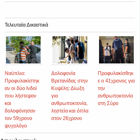
Τελευταία Δικαστικά
Ναύπλιο:
Δολοφονία
Προφυλακίσθηκ
Προφυλακίστηκ
Βρετανίδας στην
ε ο 41χρονος για
αν οι δύο Ινδοί
Κυψέλη: Δίωξη
την
που λήστεψαν
για
ανθρωποκτονία
και
ανθρωποκτονία,
στη Σύρο
δολοφόνησαν
ληστεία και όπλα
τον 59χρονο
στον 26χρονο
ψυχολόγο