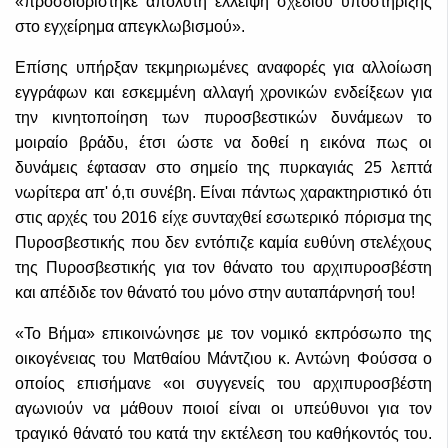
«προσδιορίστηκε απόλυτη έλλειψη σχεδίου υποστήριξης
στο εγχείρημα απεγκλωβισμού».
Επίσης υπήρξαν τεκμηριωμένες αναφορές για αλλοίωση
εγγράφων και εσκεμμένη αλλαγή χρονικών ενδείξεων για
την κινητοποίηση των πυροσβεστικών δυνάμεων το
μοιραίο βράδυ, έτσι ώστε να δοθεί η εικόνα πως οι
δυνάμεις έφτασαν στο σημείο της πυρκαγιάς 25 λεπτά
νωρίτερα απ' ό,τι συνέβη. Είναι πάντως χαρακτηριστικό ότι
στις αρχές του 2016 είχε συνταχθεί εσωτερικό πόρισμα της
Πυροσβεστικής που δεν εντόπιζε καμία ευθύνη στελέχους
της Πυροσβεστικής για τον θάνατο του αρχιπυροσβέστη
και απέδιδε τον θάνατό του μόνο στην αυταπάρνησή του!
«Το Βήμα» επικοινώνησε με τον νομικό εκπρόσωπο της
οικογένειας του Ματθαίου Μάντζιου κ. Αντώνη Φούσσα ο
οποίος επισήμανε «οι συγγενείς του αρχιπυροσβέστη
αγωνιούν να μάθουν ποιοί είναι οι υπεύθυνοι για τον
τραγικό θάνατό του κατά την εκτέλεση του καθήκοντός του.