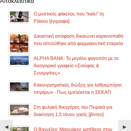
Αποκλειστικά
Ο μυστικός φάκελος που “καίει” τη
Ράϊκου [έγγραφα]
Δικαστική απόφαση δικαιώνει καρκινοπαθή
που απολύθηκε από φαρμακευτική εταιρεία
ALPHA BANK: Το μεγάλο φαγοπότι με το
δικηγορικό γραφείο «Σιούφας &
Συνεργάτες»
Κακουργηματικές διώξεις για λαθρεμπόριο
τσιγάρων - Πως εμπλέκεται η ΣΕΚΑΠ
Στη φυλακή δικηγόρος του Πειραιά για
διακίνηση 1,5 τόνου χασίς [βίντεο]
Previous
◀︎
Nex
▶︎
Ο Βαγγέλης Μαρινάκης κατέθεσε στον