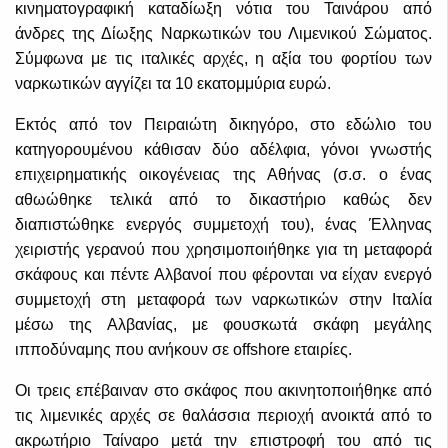
κινηματογραφική καταδίωξη νότια του Ταινάρου από
άνδρες της Δίωξης Ναρκωτικών του Λιμενικού Σώματος.
Σύμφωνα με τις ιταλικές αρχές, η αξία του φορτίου των
ναρκωτικών αγγίζει τα 10 εκατομμύρια ευρώ.
Εκτός από τον Πειραιώτη δικηγόρο, στο εδώλιο του
κατηγορουμένου κάθισαν δύο αδέλφια, γόνοι γνωστής
επιχειρηματικής οικογένειας της Αθήνας (σ.σ. ο ένας
αθωώθηκε τελικά από το δικαστήριο καθώς δεν
διαπιστώθηκε ενεργός συμμετοχή του), ένας Έλληνας
χειριστής γερανού που χρησιμοποιήθηκε για τη μεταφορά
σκάφους και πέντε Αλβανοί που φέρονται να είχαν ενεργό
συμμετοχή στη μεταφορά των ναρκωτικών στην Ιταλία
μέσω της Αλβανίας, με φουσκωτά σκάφη μεγάλης
ιπποδύναμης που ανήκουν σε offshore εταιρίες.
Οι τρεις επέβαιναν στο σκάφος που ακινητοποιήθηκε από
τις λιμενικές αρχές σε θαλάσσια περιοχή ανοικτά από το
ακρωτήριο Ταίναρο μετά την επιστροφή του από τις