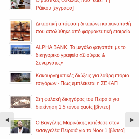
Ο μυστικός φάκελος που “καίει” τη
Ράϊκου [έγγραφα]
Δικαστική απόφαση δικαιώνει καρκινοπαθή
που απολύθηκε από φαρμακευτική εταιρεία
ALPHA BANK: Το μεγάλο φαγοπότι με το
δικηγορικό γραφείο «Σιούφας &
Συνεργάτες»
Κακουργηματικές διώξεις για λαθρεμπόριο
τσιγάρων - Πως εμπλέκεται η ΣΕΚΑΠ
Στη φυλακή δικηγόρος του Πειραιά για
διακίνηση 1,5 τόνου χασίς [βίντεο]
Previous
◀︎
Nex
▶︎
Ο Βαγγέλης Μαρινάκης κατέθεσε στον
Slide
Sli
εισαγγελέα Πειραιά για το Noor 1 [βίντεο]