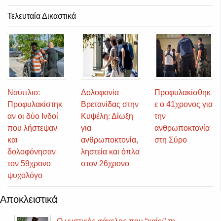
Τελευταία Δικαστικά
Ναύπλιο:
Δολοφονία
Προφυλακίσθηκ
Προφυλακίστηκ
Βρετανίδας στην
ε ο 41χρονος για
αν οι δύο Ινδοί
Κυψέλη: Δίωξη
την
που λήστεψαν
για
ανθρωποκτονία
και
ανθρωποκτονία,
στη Σύρο
δολοφόνησαν
ληστεία και όπλα
τον 59χρονο
στον 26χρονο
ψυχολόγο
Αποκλειστικά