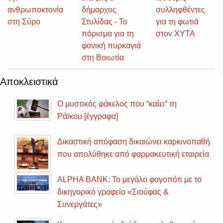
ανθρωποκτονία
δήμαρχος
συλληφθέντες
στη Σύρο
Στυλίδας - Το
για τη φωτιά
πόρισμα για τη
στον ΧΥΤΑ
φονική πυρκαγιά
στη Βοιωτία
Αποκλειστικά
Ο μυστικός φάκελος που “καίει” τη
Ράϊκου [έγγραφα]
Δικαστική απόφαση δικαιώνει καρκινοπαθή
που απολύθηκε από φαρμακευτική εταιρεία
ALPHA BANK: Το μεγάλο φαγοπότι με το
δικηγορικό γραφείο «Σιούφας &
Συνεργάτες»