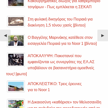
Κακουργηματικές διώξεις για λαθρεμπόριο
τσιγάρων - Πως εμπλέκεται η ΣΕΚΑΠ
Στη φυλακή δικηγόρος του Πειραιά για
διακίνηση 1,5 τόνου χασίς [βίντεο]
Previous
◀︎
Nex
▶︎
Ο Βαγγέλης Μαρινάκης κατέθεσε στον
Slide
Sli
εισαγγελέα Πειραιά για το Noor 1 [βίντεο]
ΑΠΟΚΑΛΥΨΗ: Πακιστανοί που
εμφανίζονται ως συνεργάτες της ΕΛ.ΑΣ
υποβάλουν σε βασανιστήρια ομοεθνείς
τους! [φωτο]
ΑΠΟΚΛΕΙΣΤΙΚΟ: Τρεις έρευνες
για το Noor 1
Η Δικαιοσύνη «καθάρισε» τον Μελισσανίδη