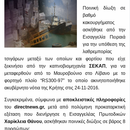
Ποινική δίωξη σε
βαθμό
κακουργήματος
ασκήθηκε από την
Εισαγγελία Πειραιά
για την υπόθεση της
λαθρεμπορίας
τσιγάρων μεταξύ των οποίων και φορτίου που είχε
ξεκινήσει από την καπνοβιομηχανία
ΣΕΚΑΠ
, για να
μεταφερθούν από το Μαυροβούνιο στο Λίβανο με το
φορτηγό πλοίο “RS300-97” το οποίο ακινητοποιήθηκε
ακυβέρνητο νότια της Κρήτης στις 24-11-2016.
Συγκεκριμένα, σύμφωνα με
αποκλειστικές πληροφορίες
του
directnews.gr,
μετά από πολύμηνη προκαταρκτική
εξέταση που διενήργησε η Εισαγγελέας Πρωτοδικών
Χαρίκλεια Θάνου
, ασκήθηκαν ποινικές διώξεις σε βάρος 8
προσώπων: