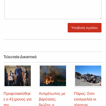
Υποβολή σχολίου
Τελευταία Δικαστικά
Προφυλακίσθηκ
Αντιμέτωπος με
Πάρος: Στον
ε ο 41χρονος για
βαρύτατες
εισαγγελέα οι
την
διώξεις ο
τέσσερις