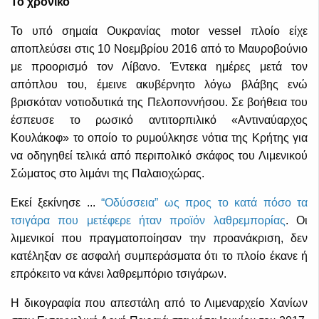
Το χρονικό
Το υπό σημαία Ουκρανίας motor vessel πλοίο είχε
αποπλεύσει στις 10 Νοεμβρίου 2016 από το Μαυροβούνιο
με προορισμό τον Λίβανο. Έντεκα ημέρες μετά τον
απόπλου του, έμεινε ακυβέρνητο λόγω βλάβης ενώ
βρισκόταν νοτιοδυτικά της Πελοποννήσου. Σε βοήθεια του
έσπευσε το ρωσικό αντιτορπιλικό «Αντιναύαρχος
Κουλάκοφ» το οποίο το ρυμούλκησε νότια της Κρήτης για
να οδηγηθεί τελικά από περιπολικό σκάφος του Λιμενικού
Σώματος στο λιμάνι της Παλαιοχώρας.
Εκεί ξεκίνησε ...
“Οδύσσεια” ως προς το κατά πόσο τα
τσιγάρα που μετέφερε ήταν προϊόν λαθρεμπορίας
. Οι
λιμενικοί που πραγματοποίησαν την προανάκριση, δεν
κατέληξαν σε ασφαλή συμπεράσματα ότι το πλοίο έκανε ή
επρόκειτο να κάνει λαθρεμπόριο τσιγάρων.
Η δικογραφία που απεστάλη από το Λιμεναρχείο Χανίων