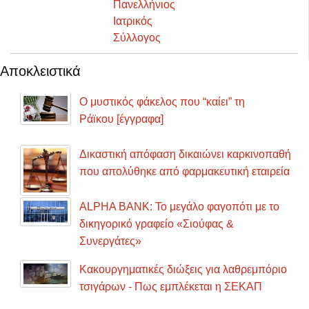
Πανελλήνιος
Ιατρικός
Σύλλογος
Αποκλειστικά
Καταδικάστηκε για ψευδείς υπεύθυνες
δηλώσεις ο εφοπλιστής Βίκτωρας Ρέστης
Ο Λαυρεντιάδης λύνει τη σιωπή του -
Σφοδρή επίθεση σε Προβόπουλο και
Σάλλα
Ολόκληρο το εισαγγελικό πόρισμα για την
εμπλοκή του Γ. Προβόπουλου στο
σκάνδαλο της Proton [έγγραφα]
ΣΚΑΝΔΑΛΟ: Δίκασαν τον Μελισσανίδη με
12 χρόνια καθυστέρηση για λαθρεμπορία