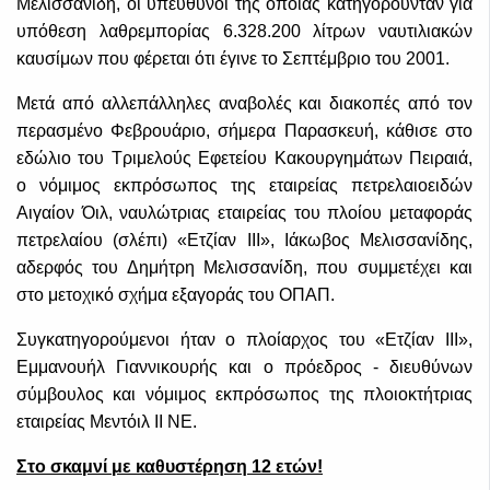
Μελισσανίδη, οι υπεύθυνοι της οποίας κατηγορούνταν για
υπόθεση λαθρεμπορίας 6.328.200 λίτρων ναυτιλιακών
καυσίμων που φέρεται ότι έγινε το Σεπτέμβριο του 2001.
Μετά από αλλεπάλληλες αναβολές και διακοπές από τον
περασμένο Φεβρουάριο, σήμερα Παρασκευή, κάθισε στο
εδώλιο του Τριμελούς Εφετείου Κακουργημάτων Πειραιά,
ο νόμιμος εκπρόσωπος της εταιρείας πετρελαιοειδών
Αιγαίον Όιλ, ναυλώτριας εταιρείας του πλοίου μεταφοράς
πετρελαίου (σλέπι) «Ετζίαν ΙΙΙ», Ιάκωβος Μελισσανίδης,
αδερφός του Δημήτρη Μελισσανίδη, που συμμετέχει και
στο μετοχικό σχήμα εξαγοράς του ΟΠΑΠ.
Συγκατηγορούμενοι ήταν ο πλοίαρχος του «Ετζίαν ΙΙΙ»,
Εμμανουήλ Γιαννικουρής και ο πρόεδρος - διευθύνων
σύμβουλος και νόμιμος εκπρόσωπος της πλοιοκτήτριας
εταιρείας Μεντόιλ ΙΙ ΝΕ.
Στο σκαμνί με καθυστέρηση 12 ετών!