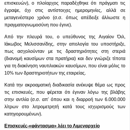
επισκευών), ο πλοίαρχος παραδέχθηκε ότι πράγματι τις
έγραψε, όχι στις αντίστοιχες ημερομηνίες, αλλά σε
μεταγενέστερο χρόνο (σ.σ. όπως απέδειξε άλλωστε η
πραγματογνωμοσύνη που έγινε).
Από την πλευρά του, ο υπεύθυνος της Αιγαίον Όιλ,
Ιάκωβος Μελισσανίδης, στην απολογία του υποστήριξε,
πως ασχολούνταν με τις δραστηριότητες στη στεριά
(διανομή καυσίμων στα πρατήρια) και δεν γνώριζε τίποτα
για τη διακίνηση ναυτιλιακών καυσίμων, που είναι μόλις το
10% των δραστηριοτήτων της εταιρείας.
Κατά την ακροαματική διαδικασία ανέκυψε θέμα ως προς
τις επισκευές, που φέρεται ότι έγιναν λόγω της βλάβης
στην αντλία (σ.σ. απ' όπου και η διαρροή των 6.000.000
λίτρων στο λιτρομετρητή κατά τους ισχυρισμούς των
κατηγορουμένων).
Επισκευές-«φάντασμα» λέει το Λιμεναρχείο