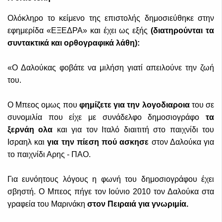
Ολόκληρο το κείμενο της επιστολής δημοσιεύθηκε στην
εφημερίδα «ΕΞΕΔΡΑ» και έχει ως εξής
(διατηρούνται τα
συντακτικά και ορθογραφικά λάθη):
«Ο Δαλούκας φοβάτε να μιλήση γιατί απειλούνε την ζωή
του.
Ο Μπεος ομως που
φημίζετε για την λογοδιαροια
του σε
συνομιλία που είχε με συνάδελφο δημοσιογράφο
τα
ξερνάη ολα
και για τον Ιταλό διαιτιτή στο παιχνίδι του
Ισραηλ και
για την πίεση πού ασκησε
στον Δαλούκα για
το παιχνίδι Αρης - ΠΑΟ.
Για ευνόητους λόγους η φωνή του δημοσιογράφου έχει
σβηστή. Ο Μπεος πήγε τον Ιούνιο 2010 τον Δαλούκα στα
γραφεία του Μαρινάκη
στον Πειραιά για γνωριμία.