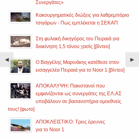
Συνεργάτες»
Κακουργηματικές διώξεις για λαθρεμπόριο
τσιγάρων - Πως εμπλέκεται η ΣΕΚΑΠ
Στη φυλακή δικηγόρος του Πειραιά για
διακίνηση 1,5 τόνου χασίς [βίντεο]
Previous
◀︎
Nex
▶︎
Ο Βαγγέλης Μαρινάκης κατέθεσε στον
Slide
Sli
εισαγγελέα Πειραιά για το Noor 1 [βίντεο]
ΑΠΟΚΑΛΥΨΗ: Πακιστανοί που
εμφανίζονται ως συνεργάτες της ΕΛ.ΑΣ
υποβάλουν σε βασανιστήρια ομοεθνείς
τους! [φωτο]
ΑΠΟΚΛΕΙΣΤΙΚΟ: Τρεις έρευνες
για το Noor 1