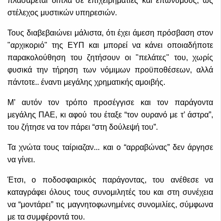
πλασάρεται δίπλα σε επιχειρηματίες και επώνυμους, ως
στέλεχος μυστικών υπηρεσιών.
Τους διαβεβαιώνει μάλιστα, ότι έχει άμεση πρόσβαση στον
"αρχικοριό" της ΕΥΠ και μπορεί να κάνει οποιαδήποτε
παρακολούθηση του ζητήσουν οι "πελάτες" του, χωρίς
φυσικά την τήρηση των νόμιμων προϋποθέσεων, αλλά
πάντοτε.. έναντι μεγάλης χρηματικής αμοιβής.
Μ’ αυτόν τον τρόπο προσέγγισε και τον παράγοντα
μεγάλης ΠΑΕ, κι αφού του έταξε “τον ουρανό με τ’ άστρα”,
του ζήτησε να τον πάρει “στη δούλεψή του”.
Τα χνώτα τους ταίριαζαν... και ο “αρραβώνας” δεν άργησε
να γίνει.
Έτσι, ο ποδοσφαιρικός παράγοντας, του ανέθεσε να
καταγράφει όλους τους συνομιλητές του και στη συνέχεια
να “μοντάρει” τις μαγνητοφωνημένες συνομιλίες, σύμφωνα
με τα συμφέροντά του.