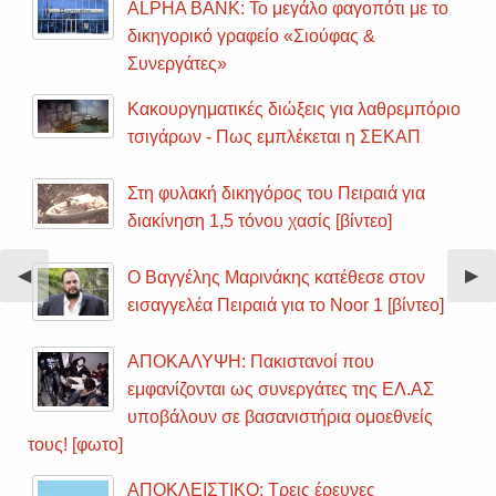
ALPHA BANK: Το μεγάλο φαγοπότι με το
δικηγορικό γραφείο «Σιούφας &
Συνεργάτες»
Κακουργηματικές διώξεις για λαθρεμπόριο
τσιγάρων - Πως εμπλέκεται η ΣΕΚΑΠ
Στη φυλακή δικηγόρος του Πειραιά για
διακίνηση 1,5 τόνου χασίς [βίντεο]
Previous
◀︎
Nex
▶︎
Ο Βαγγέλης Μαρινάκης κατέθεσε στον
Slide
Sli
εισαγγελέα Πειραιά για το Noor 1 [βίντεο]
ΑΠΟΚΑΛΥΨΗ: Πακιστανοί που
εμφανίζονται ως συνεργάτες της ΕΛ.ΑΣ
υποβάλουν σε βασανιστήρια ομοεθνείς
τους! [φωτο]
ΑΠΟΚΛΕΙΣΤΙΚΟ: Τρεις έρευνες