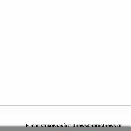
E-mail επικοινωνίας: dnews@directnews.gr