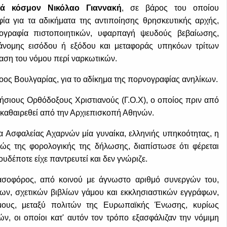
τά κόσμον Νικόλαο Γιαννακή
, σε βάρος του οποίου
φία για τα αδικήματα της αντιποίησης θρησκευτικής αρχής,
ογραφία πιστοποιητικών, υφαρπαγή ψευδούς βεβαίωσης,
άνομης εισόδου ή εξόδου και μεταφοράς υπηκόων τρίτων
ση του νόμου περί ναρκωτικών.
ος Βουλγαρίας, για το αδίκημα της πορνογραφίας ανηλίκων.
ήσιους Ορθόδοξους Χριστιανούς (Γ.Ο.Χ), ο οποίος πριν από
ε καθαιρεθεί από την Αρχιεπισκοπή Αθηνών.
 Ασφαλείας Αχαρνών μία γυναίκα, ελληνιής υπηκοότητας, η
ικώς της φορολογικής της δήλωσης, διαπίστωσε ότι φέρεται
δέποτε είχε παντρευτεί και δεν γνώριζε.
ασοφόρος, από κοινού με άγνωστο αριθμό συνεργών του,
ων, σχετικών βιβλίων γάμου και εκκλησιαστικών εγγράφων,
γάμους, μεταξύ πολιτών της Ευρωπαϊκής Ένωσης, κυρίως
, οι οποίοι κατ' αυτόν τον τρόπο εξασφάλιζαν την νόμιμη