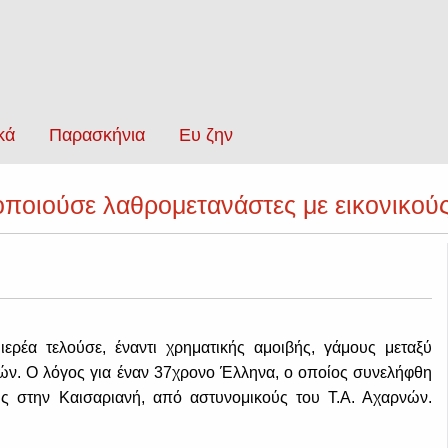
κά
Παρασκήνια
Ευ ζην
ιμοποιούσε λαθρομετανάστες με εικονικού
ερέα τελούσε, έναντι χρηματικής αμοιβής, γάμους μεταξύ
ν. Ο λόγος για έναν 37χρονο Έλληνα, ο οποίος συνελήφθη
ης στην Καισαριανή, από αστυνομικούς του Τ.Α. Αχαρνών.