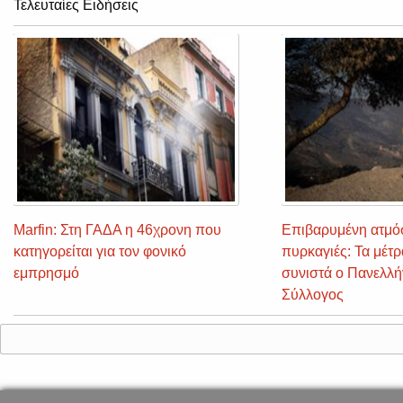
Τελευταίες Ειδήσεις
Marfin: Στη ΓΑΔΑ η 46χρονη που
Επιβαρυμένη ατμό
κατηγορείται για τον φονικό
πυρκαγιές: Τα μέτ
εμπρησμό
συνιστά ο Πανελλήν
Σύλλογος