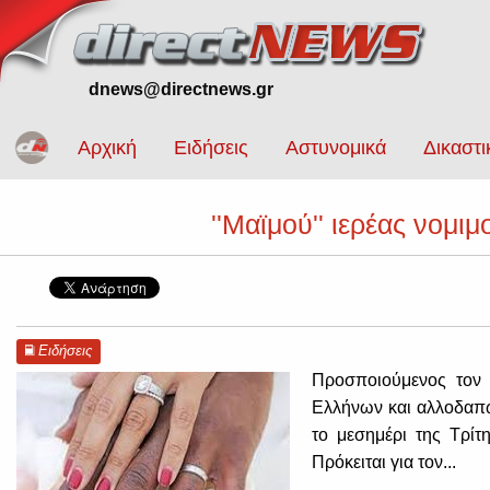
dnews@directnews.gr
Αρχική
Ειδήσεις
Αστυνομικά
Δικαστι
''Μαϊμού'' ιερέας νομ
Ειδήσεις
Προσποιούμενος τον ι
Ελλήνων και αλλοδαπώ
το μεσημέρι της Τρίτ
Πρόκειται για τον...