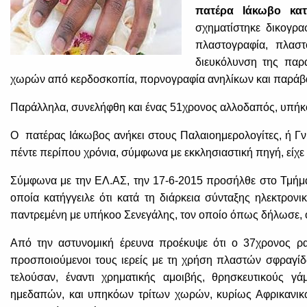
πατέρα Ιάκωβο κα
σχηματίστηκε δικογρα
πλαστογραφία, πλαστ
διευκόλυνση της παρ
χωρών από κερδοσκοπία, πορνογραφία ανηλίκων και παράβα
Παράλληλα, συνελήφθη και ένας 51χρονος αλλοδαπός, υπήκο
Ο πατέρας Ιάκωβος ανήκει στους Παλαιοημερολογίτες, ή Γν
πέντε περίπου χρόνια, σύμφωνα με εκκλησιαστική πηγή, είχ
Σύμφωνα με την ΕΛ.ΑΣ, την 17-6-2015 προσήλθε στο Τμήμα
οποία κατήγγειλε ότι κατά τη διάρκεια σύνταξης ηλεκτρον
παντρεμένη με υπήκοο Σενεγάλης, τον οποίο όπως δήλωσε, ου
Από την αστυνομική έρευνα προέκυψε ότι ο 37χρονος ρ
προσποιούμενοι τους ιερείς με τη χρήση πλαστών σφραγίδ
τελούσαν, έναντι χρηματικής αμοιβής, θρησκευτικούς 
ημεδαπών, και υπηκόων τρίτων χωρών, κυρίως Αφρικανικών