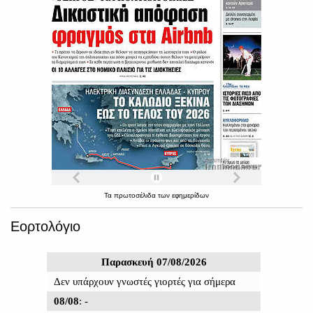
Τα
πρωτοσέλιδα
των
εφημερίδων
Εορτολόγιο