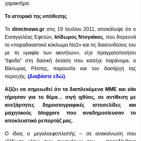
χαρακτήρα.
Το ιστορικό της υπόθεσης
Το
directnews
.
gr
στις 19 Ιουλίου 2011, αποκάλυψε ότι ο
Εισαγγελέας Εφετών,
Ισίδωρος Ντογιάκος
, που διερευνά
το «παραδικαστικό κύκλωμα Νο2» και τις διασυνδέσεις του
με τη «μαφία των ακινήτων», είχε πραγματοποιήσει
“έφοδο” στη δασική έκταση που κατείχε παράνομα, ο
Βίκτωρας Ρέστης, παρουσία και του δασάρχη της
περιοχής.
(Διαβάστε εδώ)
.
Αξίζει να σημειωθεί ότι τα διαπλεκόμενα ΜΜΕ και site
τήρησαν για το θέμα… σιγή ιχθύος, σε αντίθεση με
ανεξάρτητες δημοσιογραφικές ιστοσελίδες και
μαχητικούς bloggers που αναδημοσίευσαν το
αποκλειστικό ρεπορτάζ μας.
Ο ίδιος ο μεγαλοεφοπλιστής – σε ανακοίνωση που