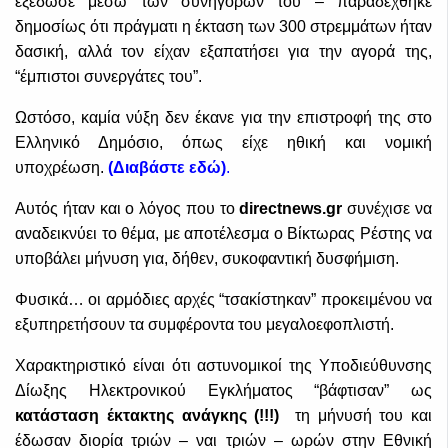
εξέδωσε μέσω των συνηγόρων του – παραδέχθηκε
δημοσίως ότι πράγματι η έκταση των 300 στρεμμάτων ήταν
δασική, αλλά τον είχαν εξαπατήσει για την αγορά της,
“έμπιστοι συνεργάτες του”.
Ωστόσο, καμία νύξη δεν έκανε για την επιστροφή της στο
Ελληνικό Δημόσιο, όπως είχε ηθική και νομική
υποχρέωση.
(
Διαβάστε εδώ)
.
Αυτός ήταν και ο λόγος που το
directnews.gr
συνέχισε να
αναδεικνύει το θέμα, με αποτέλεσμα ο Βίκτωρας Ρέστης να
υποβάλει μήνυση για, δήθεν, συκοφαντική δυσφήμιση.
Φυσικά… οι αρμόδιες αρχές “τσακίστηκαν” προκειμένου να
εξυπηρετήσουν τα συμφέροντα του μεγαλοεφοπλιστή.
Χαρακτηριστικό είναι ότι αστυνομικοί της Υποδιεύθυνσης
Δίωξης Ηλεκτρονικού Εγκλήματος “βάφτισαν” ως
κατάσταση έκτακτης ανάγκης (!!!)
τη μήνυσή του και
έδωσαν διορία τριών – ναι τριών – ωρών στην Εθνική