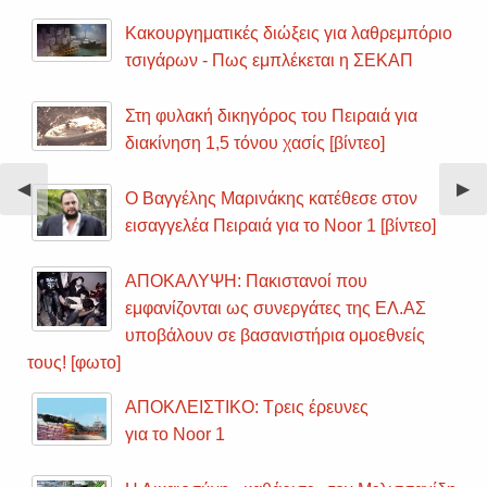
Κακουργηματικές διώξεις για λαθρεμπόριο
τσιγάρων - Πως εμπλέκεται η ΣΕΚΑΠ
Στη φυλακή δικηγόρος του Πειραιά για
διακίνηση 1,5 τόνου χασίς [βίντεο]
Previous
◀︎
Nex
▶︎
Ο Βαγγέλης Μαρινάκης κατέθεσε στον
Slide
Sli
εισαγγελέα Πειραιά για το Noor 1 [βίντεο]
ΑΠΟΚΑΛΥΨΗ: Πακιστανοί που
εμφανίζονται ως συνεργάτες της ΕΛ.ΑΣ
υποβάλουν σε βασανιστήρια ομοεθνείς
τους! [φωτο]
ΑΠΟΚΛΕΙΣΤΙΚΟ: Τρεις έρευνες
για το Noor 1