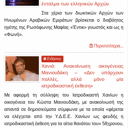
ένταλμα των ελληνικών Αρχών
Στα χέρια των διωκτικών Αρχών των
Ηνωμένων Αραβικών Εμιράτων βρίσκεται ο διαβόητος
ηγέτης της Ρωσόφωνης Μαφίας «Έντικ» γνωστός και ως η
«Φωνή».
Περισσότερα...
Ειδήσεις
Χανιά: Ανακοίνωση οικογένειας
Μανιουδάκη – «Δεν υπάρχουν
πολλές, αλλά μόνο μία
ιατροδικαστική έκθεση»
Με αφορμή τη σύλληψη του Ιατροδικαστή Χανίων η
οικογένεια του Κώστα Μανιουδάκη, με ανακοίνωσή της
απαντά σε δημοσιεύματα σύμφωνα με τα οποία «φέρεται
να ελέγχεται από την Υ.Δ.Ε.Ε. Χανίων ως ψευδής η
ιατροδικαστική έκθεση για τα αίτια θανάτου του» 58χρονου,