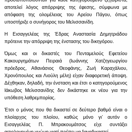
αποτελεί λόγος απόρριψης της έφεσης, σύμφωνα με
απόφαση της ολομέλειας του Αρείου Πάγου, όπως
υποστήριξε ο συνήγορος του Μελισσανίδη.
Η Εισαγγελέας της Έδρας Αναστασία Δημητριάδου
πρότεινε την απόρριψη της ένστασης του δικηγόρου.
Όμως και οι δικαστές του Πενταμελούς Εφετείου
Κακουργημάτων Πειραιά (Ιωάννης Χατζηγεωργίου
πρόεδρος, Αθανάσιος Θεοφάνης, Ζωή Καραχάλιου,
Χρονόπουλος και Λιούλη μέλη) είχαν διαφορετική άποψη.
Δέχθηκαν, δηλαδή, την ένσταση και έτσι ο κατηγορούμενος
Ιάκωβος Μελισσανίδης δεν δικάστηκε εκ νέου για την
υπόθεση λαθρεμπορίας.
Έτσι ο μόνος που θα δικαστεί σε δεύτερο βαθμό είναι ο
πλοίαρχος του πλοίου, καθώς μόνο γι' αυτόν ο
Εισαγγελέας Π. Μπρακουμάτσος είχε συντάξει
αιτιολογημένη γνώμη γιατί πρέπει να ξαναδικαστεί...