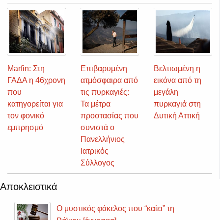
Marfin: Στη
Επιβαρυμένη
Βελτιωμένη η
ΓΑΔΑ η 46χρονη
ατμόσφαιρα από
εικόνα από τη
που
τις πυρκαγιές:
μεγάλη
κατηγορείται για
Τα μέτρα
πυρκαγιά στη
τον φονικό
προστασίας που
Δυτική Αττική
εμπρησμό
συνιστά ο
Πανελλήνιος
Ιατρικός
Σύλλογος
Αποκλειστικά
Ο μυστικός φάκελος που “καίει” τη