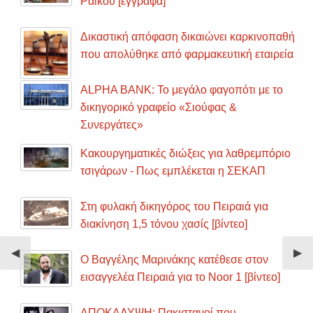
Ράϊκου [έγγραφα]
Δικαστική απόφαση δικαιώνει καρκινοπαθή
που απολύθηκε από φαρμακευτική εταιρεία
ALPHA BANK: Το μεγάλο φαγοπότι με το
δικηγορικό γραφείο «Σιούφας &
Συνεργάτες»
Κακουργηματικές διώξεις για λαθρεμπόριο
τσιγάρων - Πως εμπλέκεται η ΣΕΚΑΠ
Στη φυλακή δικηγόρος του Πειραιά για
διακίνηση 1,5 τόνου χασίς [βίντεο]
Previous
◀︎
Nex
▶︎
Ο Βαγγέλης Μαρινάκης κατέθεσε στον
Slide
Sli
εισαγγελέα Πειραιά για το Noor 1 [βίντεο]
ΑΠΟΚΑΛΥΨΗ: Πακιστανοί που